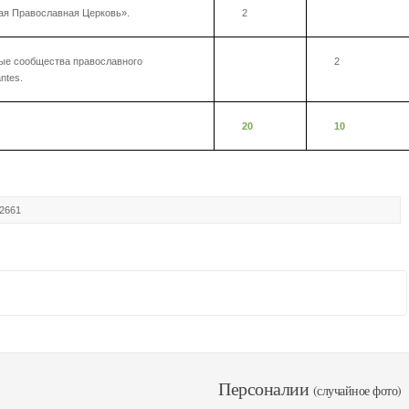
ая Православная Церковь».
2
ые сообщества православного
2
ntes.
20
10
 2661
Персоналии
(случайное фото)