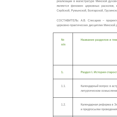
реализации в магистратуре Минской духо
является феномен церковных расколов, в
Сербской, Румынской, Болгарской, Грузинск
СОСТАВИТЕЛЬ: А.В. Слесарев – проректо
церковно-практических дисциплин Минской д
№
Название раздел
ов и
т
е
м
п/п
1.
Раздел
I
. История старо
1.1.
Календарный вопрос в аст
литургическом осмыслени
1.2.
Календарная реформа в Эл
и предпосылки проведения