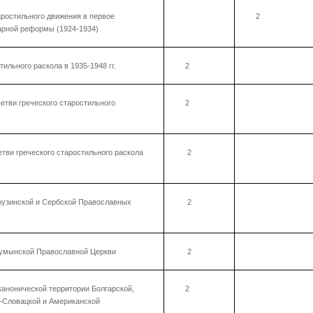
аростильного движения в первое
2
арной реформы (1924-1934)
ильного раскола в 1935-1948 гг.
2
етви греческого старостильного
2
тви греческого старостильного раскола
2
рузинской и Сербской Православных
2
Румынской Православной Церкви
2
канонической территории Болгарской,
2
о-Словацкой и Американской