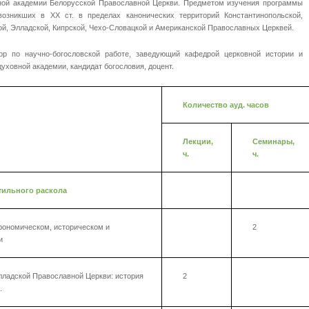
вной академии Белорусской Православной Церкви. Предметом изучения программы
озникших в XХ ст. в пределах канонических территорий Константинопольской,
ой, Элладской, Кипрской, Чехо-Словацкой и Американской Православных Церквей.
р по научно-богословской работе, заведующий кафедрой церковной истории и
уховной академии, кандидат богословия, доцент.
Количество ауд. часов
Лекции,
Семинары,
ч.
ч.
стильного раскола
рономическом, историческом и
2
и
ладской Православной Церкви: история
2
.