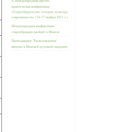
X Международная научно-
практическая конференция
«Старообрядчество: история, культура,
современность» (14-17 ноября 2011 г.)
Международная конференция
старообрядцев пройдёт в Минске
Преподавание "Расколоведения"
введено в Минской духовной академии