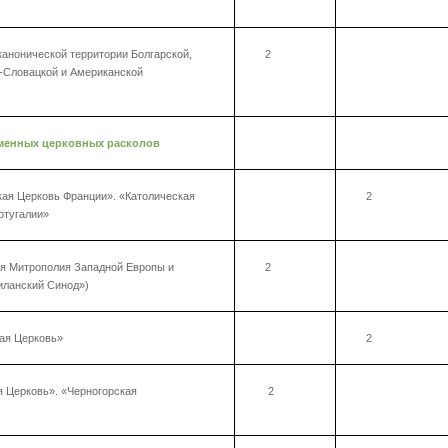
канонической территории Болгарской,
2
о-Словацкой и Американской
еменных церковных расколов
ая Церковь Франции». «Католическая
2
ртугалии»
я Митрополия Западной Европы и
2
ланский Синод»)
ая Церковь»
2
 Церковь». «Черногорская
2