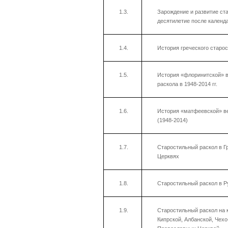
1.3.
Зарождение и развитие ст
десятилетие после календ
1.4.
История греческого старост
1.5.
История «флоринитской» в
раскола в 1948-2014 гг.
1.6.
История «матфеевской» ве
(1948-2014)
1.7.
Старостильный раскол в Г
Церквях
1.8.
Старостильный раскол в 
1.9.
Старостильный раскол на 
Кипрской, Албанской, Чех