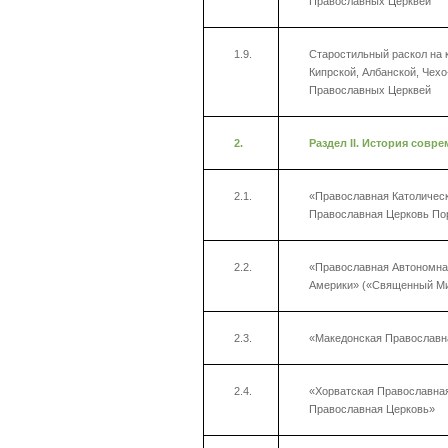
Православных Церквей
1.9.
Старостильный раскол на 
Кипрской, Албанской, Чех
Православных Церквей
2.
Раздел
II
. История совр
2.1.
«Православная Католическ
Православная Церковь По
2.2.
«Православная Автономна
Америки» («Священный Ми
2.3.
«Македонская Православн
2.4.
«Хорватская Православная
Православная Церковь»