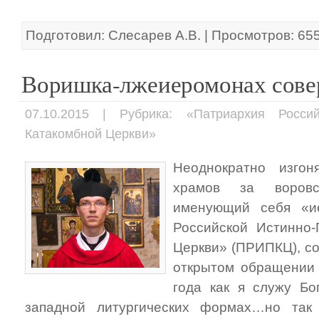
Подготовил: Слесарев А.В. | Просмотров: 65
Воришка-лжеиеромонах сове
07.10.2015 | Рубрика: «Патриархия Россий
Катакомбной Церкви»
Неоднократно изгон
храмов за воровс
именующий себя «и
Российской Истинно-
Церкви» (ПРИПКЦ), со
открытом обращении 
года как я служу Бо
западной литургических формах…но так