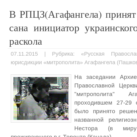
В РПЦЗ(Агафангела) принят
сана инициатор украинског
раскола
07.11.2015 | Рубрика: «Русская Правосл
юрисдикции «митрополита» Агафангела (Пашков
На заседании Архие
Православной Церкв
"митрополита" Ага
проходившем 27-29 о
было принято решен
названной религиозн
Нестора (в миру
проживающего в г. Торонто (Канада).