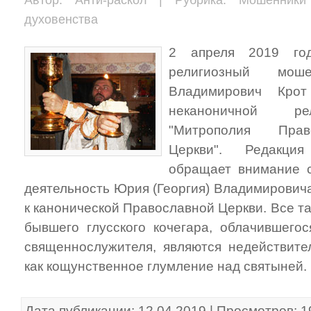
духовенства
2 апреля 2019 год
религиозный мош
Владимирович Кро
неканоничной ре
"Митрополия Прав
Церкви". Редакция
обращает внимание с
деятельность Юрия (Георгия) Владимирович
к канонической Православной Церкви. Все т
бывшего глусского кочегара, облачившего
священнослужителя, являются недействит
как кощунственное глумление над святыней.
Дата публикации: 12.04.2019 | Просмотров: 