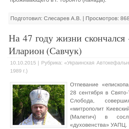
Подготовил: Слесарев А.В. | Просмотров: 86
На 47 году жизни скончалс
Иларион (Савчук)
10.10.2015 | Рубрика: «Украинская Автокефаль
1989 г.)
Отпевание «епископа
28 сентября в Свято
Слобода, соверш
«митрополит Киевски
(Малетич) в сос
«духовенства» УАПЦ.