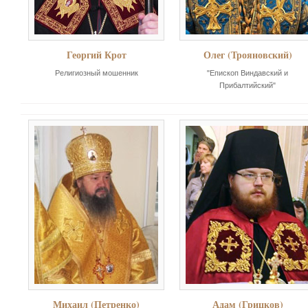
Георгий Крот
Олег (Трояновский)
Религиозный мошенник
"Епископ Виндавский и
Прибалтийский"
Михаил (Петренко)
Адам (Грицков)