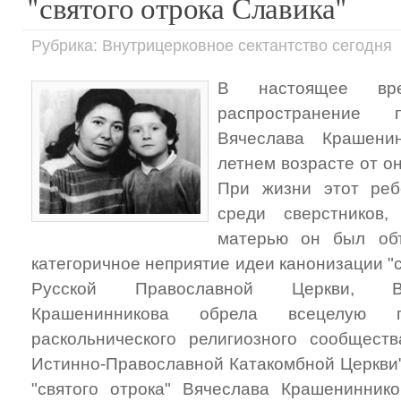
"святого отрока Славика"
Рубрика: Внутрицерковное сектантство сегодня
В настоящее вре
распространение п
Вячеслава Крашени
летнем возрасте от о
При жизни этот реб
среди сверстников
матерью он был объ
категоричное неприятие идеи канонизации "
Русской Православной Церкви, В
Крашенинникова обрела всецелую 
раскольнического религиозного сообщест
Истинно-Православной Катакомбной Церкви"
"святого отрока" Вячеслава Крашенинник