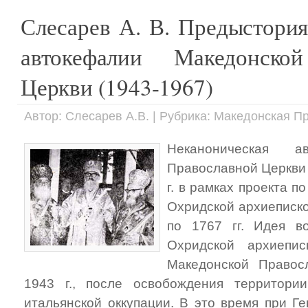
Слесарев А. В. Предыстори
автокефалии Македонско
Церкви (1943-1967)
Автор: Слесарев А.В. | Рубрика: Македонская 
Неканоническая а
Православной Церкви
г. в рамках проекта 
Охридской архиеписк
по 1767 гг. Идея в
Охридской архиепи
Македонской Правос
1943 г., после освобождения территори
итальянской оккупации. В это время при Г