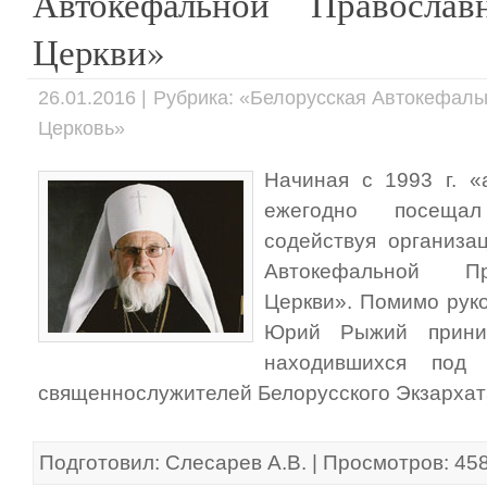
Автокефальной Православ
Церкви»
26.01.2016 | Рубрика: «Белорусская Автокефал
Церковь»
Начиная с 1993 г. 
ежегодно посещал
содействуя организа
Автокефальной Пр
Церкви». Помимо рук
Юрий Рыжий прини
находившихся под 
священнослужителей Белорусского Экзархат
Подготовил: Слесарев А.В. | Просмотров: 45