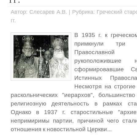
Автор: Слесарев А.В. | Рубрика: Греческий ста
гг.
В 1935 г. к греческ
примкнули три м
Православной Ц
рукоположившие 
сформировавшие С
Истинных Правосл
Несмотря на строгие
раскольнических "иерархов", большинств
религиозную деятельность в рамках ста
Однако в 1937 г. старостильные "архи
непримиримы партии, причиной чего стал
отношения к новостильной Церкви...