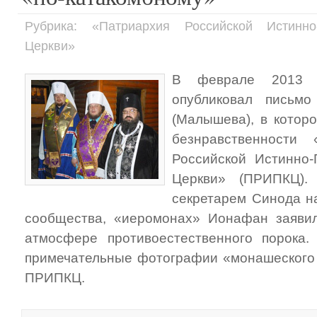
Рубрика: «Патриархия Российской Истинно
Церкви»
В феврале 2013 г
опубликовал письм
(Малышева), в котор
безнравственности 
Российской Истинно-
Церкви» (ПРИПКЦ).
секретарем Синода н
сообщества, «иеромонах» Ионафан заяви
атмосфере противоестественного порока.
примечательные фотографии «монашеского 
ПРИПКЦ.