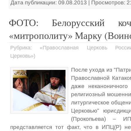
Дата публикации: 09.08.2013 | Просмотров: 
ФОТО: Белорусский коч
«митрополиту» Марку (Воин
Рубрика: «Православная Церковь России
Церковь»)
После ухода из "Патр
Православной Катако
даже неканоничного 
религиозный мошенник
литургическое общен
Церковью" юрисдикц
(Прокопьева) – ИП
представляется тот факт, что в ИПЦ(Р) н