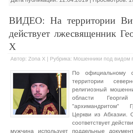
ВИДЕО: На территории Вит
действует лжесвященник Ге
Х
Автор: Zona X | Рубрика: Мошенники под видом
По официальному 
территории север
религиозный мошенни
области Георгий
"архимандритом" Г
Церкви из Абхазии. 
соответствует действ
мужчина использует поддельные докумен