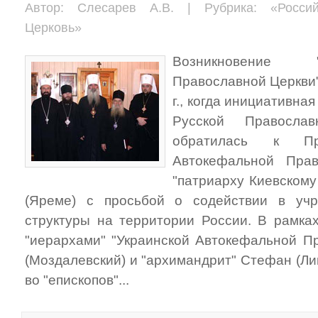
Автор: Слесарев А.В. | Рубрика: «Россий
Церковь»
Возникновение "
Православной Церкви"
г., когда инициативна
Русской Правосла
обратилась к Пре
Автокефальной Прав
"патриарху Киевском
(Яреме) с просьбой о содействии в уч
структуры на территории России. В рамках
"иерархами" "Украинской Автокефальной П
(Моздалевский) и "архимандрит" Стефан (Л
во "епископов"...