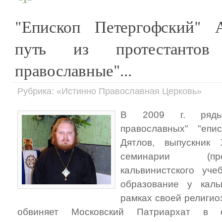
"Епископ Петергофский" А
путь из протестантов
православные"...
Рубрика: «Истинно Православная Церковь»
В 2009 г. ряды 
православных" "епи
Дятлов, выпускник 
семинарии (прес
кальвинистского уче
образование у каль
рамках своей религио
обвиняет Московский Патриархат в 