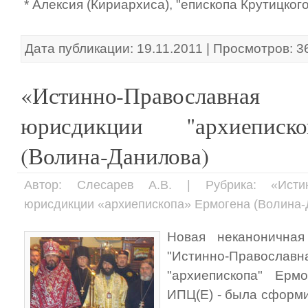
* Алексия (Кириархиса), "епископа Крутицкого
Дата публикации: 19.11.2011 | Просмотров: 3
«Истинно-Православн
юрисдикции "архиеписк
(Волина-Данилова)
Автор: Слесарев А.В. | Рубрика: «Истин
юрисдикции «архиепископа» Ермогена (Волина-
Новая неканоничная
"Истинно-Православ
"архиепископа" Ермо
ИПЦ(Е) - была сформи