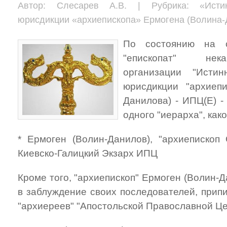
Автор: Слесарев А.В. | Рубрика: «Истин
юрисдикции «архиепископа» Ермогена (Волина-
По состоянию на с
"епископат" нек
организации "Истин
юрисдикции "архиепи
Данилова) - ИПЦ(Е) -
одного "иерарха", как
* Ермоген (Волин-Данилов), "архиепископ 
Киевско-Галицкий Экзарх ИПЦ
Кроме того, "архиепископ" Ермоген (Волин-
в заблуждение своих последователей, прип
"архиереев" "Апостольской Православной Це