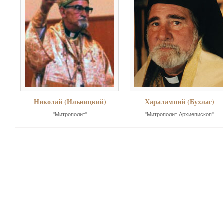
Николай (Ильницкий)
Харалампий (Бухлас)
"Митрополит"
"Митрополит Архиепископ"