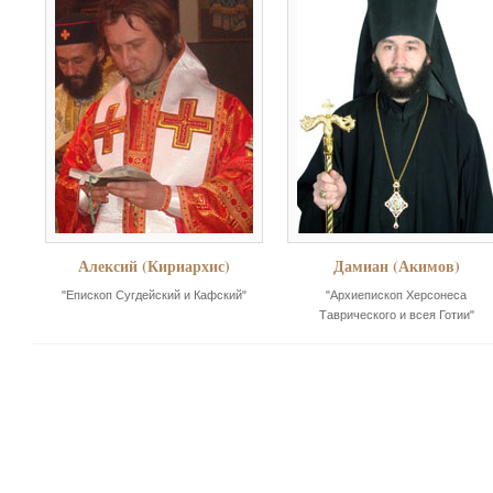
Алексий (Кириархис)
Дамиан (Акимов)
"Епископ Сугдейский и Кафский"
"Архиепископ Херсонеса
Таврического и всея Готии"