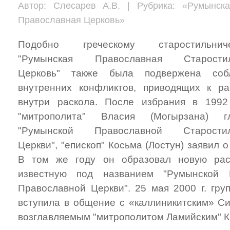
Автор: Слесарев А.В. | Рубрика: «Румынска
Православная Церковь»
Подобно греческому старостильниче
"Румынская Православная Старостил
Церковь" также была подвержена соб
внутренних конфликтов, приводящих к ра
внутри раскола. После избрания в 1992
"митрополита" Власия (Могырзана) г
"Румынской Православной Старостил
Церкви", "епископ" Косьма (Лостун) заявил 
В том же году он образовал новую рас
известную под названием "Румынской И
Православной Церкви". 25 мая 2000 г. гру
вступила в общение с «каллиникитским» С
возглавляемым "митрополитом Ламийским" Ка