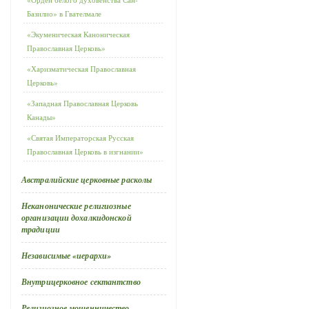
Базилио» в Гвателмале
«Экуменическая Каноническая
Православная Церковь»
«Харизматическая Православная
Церковь»
«Западная Православная Церковь
Канады»
«Святая Императорская Русская
Православная Церковь в изгнании»
Австралийские церковные расколы
Неканонические религиозные
организации дохалкидонской
традиции
Независимые «иерархи»
Внутрицерковное сектантство
Религиозное мошенничество