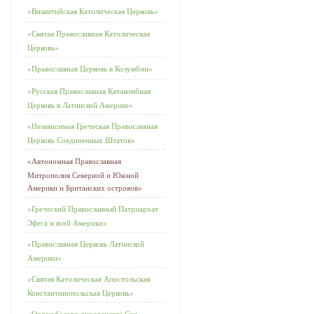
«Византийская Католическая Церковь»
«Святая Православная Католическая
Церковь»
«Православная Церковь в Колумбии»
«Русская Православная Катакомбная
Церковь в Латинской Америке»
«Независимая Греческая Православная
Церковь Соединенных Штатов»
«Автономная Православная
Митрополия Северной и Южной
Америки и Британских островов»
«Греческий Православный Патриархат
Эфеса и всей Америки»
«Православная Церковь Латинской
Америки»
«Святая Католическая Апостольская
Константинопольская Церковь»
«Орден белого духовенства Сан-