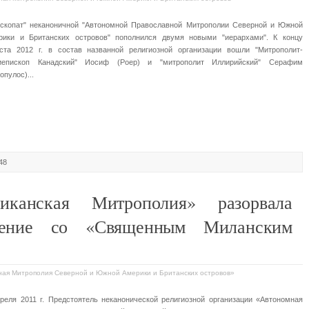
ископат" неканоничной "Автономной Православной Митрополии Северной и Южной
рики и Британских островов" пополнился двумя новыми "иерархами". К концу
уста 2012 г. в состав названной религиозной организации вошли "Митрополит-
иепископ Канадский" Иосиф (Роер) и "митрополит Иллирийский" Серафим
опулос)...
48
иканская Митрополия» разорвала
щение со «Священным Миланским
вная Митрополия Северной и Южной Америки и Британских островов»
преля 2011 г. Предстоятель неканонической религиозной организации «Автономная