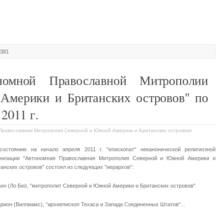
9381
ономной Православной Митрополии
Америки и Британских островов" по
2011 г.
я Православная Митрополия Северной и Южной Америки и Британских островов»
состоянию на начало апреля 2011 г. "епископат" неканонической религиозной
анизации "Автономная Православная Митрополия Северной и Южной Америки и
анских островов" состоял из следующих "иерархов":
нн (Ло Бю), "митрополит Северной и Южной Америки и Британских островов"
рион (Виллиамс), "архиепископ Техаса и Запада Соединенных Штатов"...