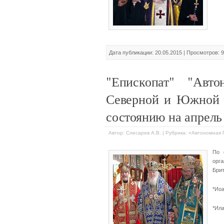
Дата публикации: 20.05.2015 | Просмотров: 
"Епископат" "Авт
Северной и Южной 
состоянию на апрель 
Автор: Слесарев А.В. | Рубрика: «Автономна
По 
орг
Брит
*Иоа
*Ила