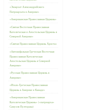
«Экзархат Александрийского
Патриархата в Америке»
«Американская Православная Церковь»
«Святая Восточная Православная
Католическая и Апостольская Церковь в
Северной Америке»
«Святая Православная Церковь Христа»
«Автокефальная Греческая Восточная
Православная Католическая
Апостольская Церковь в Северной
Америке»
«Русская Православная Церковь в
Америке»
«Итало-Греческая Православная
Церковь в Америке и Канаде»
«Американская Православная
Католическая Церковь» («патриарха»
Самуэля Пулторака)