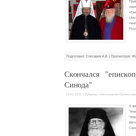
Пра
«ми
«Св
(Хе
«ми
Русс
Подготовил: Слесарев А.В. | Просмотров: 46
Скончался "еписко
Синода"
15.02.2011 | Рубрика: «Автономная Правосла
3 фе
"еп
"ие
Авт
Сино