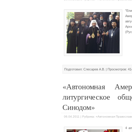
"Еп
Аме
авг
Арх
(Рус
Подготовил: Слесарев А.В. | Просмотров: 41
«Автономная Амер
литургическое об
Синодом»
06.04.2011 | Рубрика: «Автономная Правосла
4 а