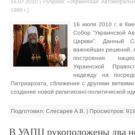
16.07.2010 | Рубрика: «Украинская Автокефаль
1989 г.)
16 июля 2010 г. в Ки
Собор "Украинской А
Церкви". Данный 
важнейших решений, 
построения нацио
Украинской Правос
надежду на посредс
Патриархата, сближение с другими ветвями
создание новой религиозно-политической ид
Подготовил: Слесарев А.В. | Просмотров: 91
В УАПЦ рукоположены два н