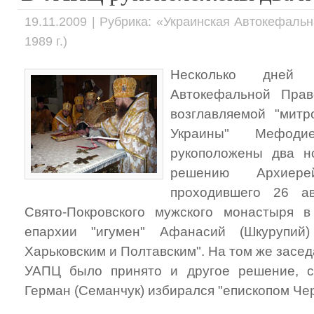
19.11.2009 | Рубрика: «Украинская Автокефаль
1989 г.)
Несколько дней 
Автокефальной Прав
возглавляемой "митр
Украины" Мефоди
рукоположены два но
решению Архиере
проходившего 26 ав
Свято-Покровского мужского монастыря 
епархии "игумен" Афанасий (Шкурупий
Харьковским и Полтавским". На том же засе
УАПЦ было принято и другое решение, со
Герман (Семанчук) избирался "епископом Чер