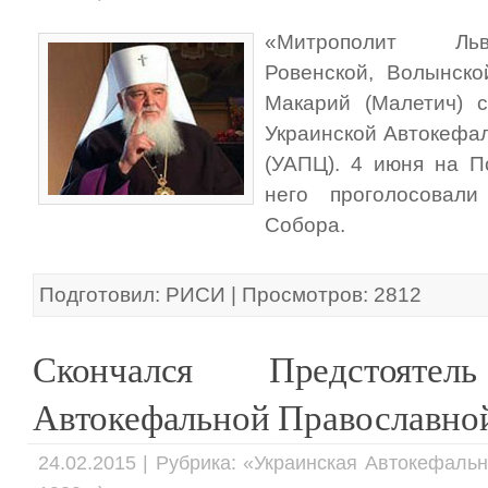
«Митрополит Льв
Ровенской, Волынско
Макарий (Малетич) 
Украинской Автокефа
(УАПЦ). 4 июня на 
него проголосовал
Собора.
Подготовил: РИСИ | Просмотров: 2812
Скончался Предстоятел
Автокефальной Православно
24.02.2015 | Рубрика: «Украинская Автокефаль