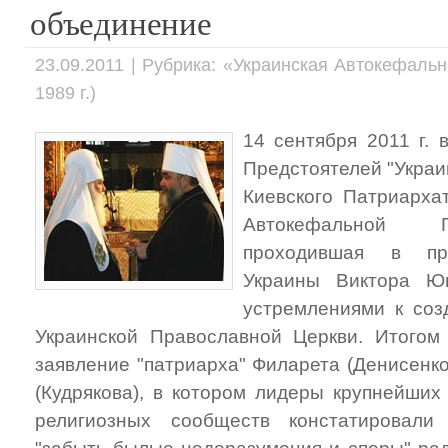
объединение
23.09.2011 | Рубрика: «Украинская Автокефаль
1989 г.)
14 сентября 2011 г. 
Предстоятелей "Укра
Киевского Патриарха
Автокефальной П
проходившая в при
Украины Виктора Ющ
устремлениями к соз
Украинской Православной Церкви. Итогом
заявление "патриарха" Филарета (Денисенк
(Кудрякова), в котором лидеры крупнейших
религиозных сообществ констатировали