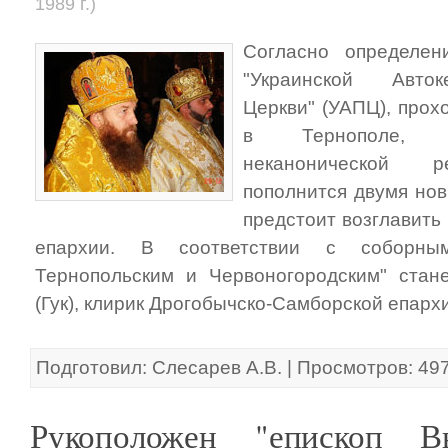
1989 г.)
Согласно определен
"Украинской Авто
Церкви" (УАПЦ), прох
в Тернополе, "е
неканонической р
пополнится двумя но
предстоит возглавить
епархии. В соответствии с соборны
Тернопольским и Червоногородским" стан
(Гук), клирик Дрогобычско-Самборской епарх
Подготовил: Слесарев А.В. | Просмотров: 49
Рукоположен "епископ В