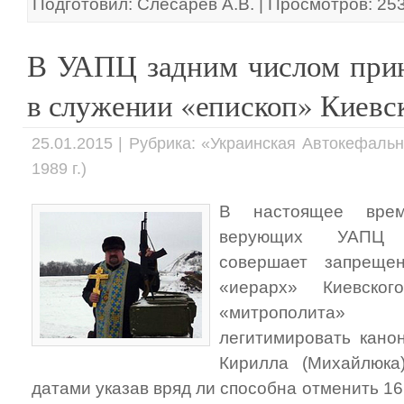
Подготовил: Слесарев А.В. | Просмотров: 25
В УАПЦ задним числом при
в служении «епископ» Киевс
25.01.2015 | Рубрика: «Украинская Автокефаль
1989 г.)
В настоящее врем
верующих УАПЦ З
совершает запреще
«иерарх» Киевског
«митрополита» 
легитимировать кано
Кирилла (Михайлюка
датами указав вряд ли способна отменить 16