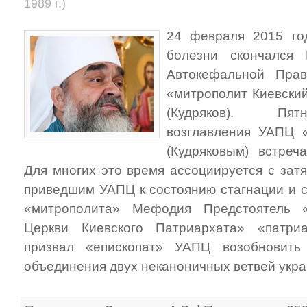
1989 г.)
24 февраля 2015 го
болезни скончался 
Автокефальной Прав
«митрополит Киевски
(Кудряков). Пят
возглавления УАПЦ 
(Кудряковым) встреч
Для многих это время ассоциируется с зат
приведшим УАПЦ к состоянию стагнации и с
«митрополита» Мефодия Предстоятель «
Церкви Киевского Патриархата» «патри
призвал «епископат» УАПЦ возобновить
объединения двух неканоничных ветвей укра