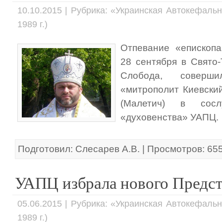
10.10.2015 | Рубрика: «Украинская Автокефаль
1989 г.)
Отпевание «епископа
28 сентября в Свято
Слобода, соверш
«митрополит Киевски
(Малетич) в сос
«духовенства» УАПЦ.
Подготовил: Слесарев А.В. | Просмотров: 65
УАПЦ избрала нового Предст
05.06.2015 | Рубрика: «Украинская Автокефаль
1989 г.)