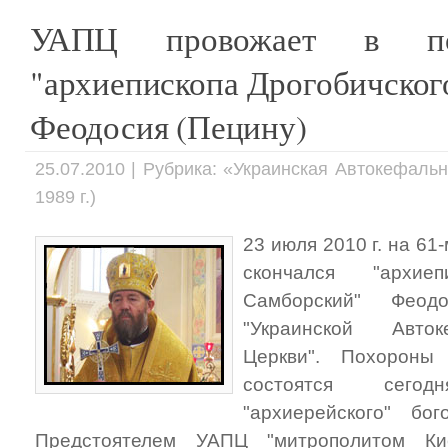
УАПЦ провожает в по
"архиепископа Дрогобичског
Феодосия (Пецину)
25.07.2010 | Рубрика: «Украинская Автокефаль
1989 г.)
23 июля 2010 г. на 61
скончался "архие
Самборский" Феодо
"Украинской Авто
Церкви". Похороны 
состоятся сего
"архиерейского" бог
Предстоятелем УАПЦ "митрополитом Ки