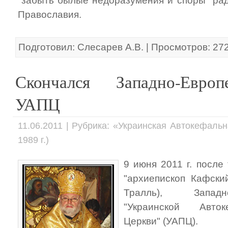
"забыть былые недоразумения и споры" рад
Православия.
Подготовил: Слесарев А.В. | Просмотров: 27
Скончался Западно-Евро
УАПЦ
11.06.2011 | Рубрика: «Украинская Автокефаль
1989 г.)
9 июня 2011 г. после
"архиепископ Кафски
Тралль), Западн
"Украинской Авто
Церкви" (УАПЦ).