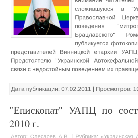
внимание читателей 
сложившуюся в "Ук
Православной Церк
поведения "митр
Брацлавского" Ро
публикуется фотокоп
представителей Винницкой епархии УАП
Предстоятелю "Украинской Автокефально
связи с недостойным поведением их правящег
Дата публикации: 07.02.2011 | Просмотров: 
"Епископат" УАПЦ по сост
2010 г.
Автор: Слесарев А.В. | Рубрика: «Украинская