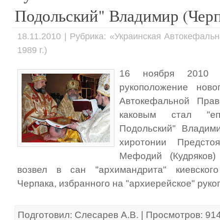
Подольский" Владимир (Чер
18.11.2010 | Рубрика: «Украинская Автокефаль
1989 г.)
16 ноября 2010 
рукоположение новог
Автокефальной Прав
каковым стал "е
Подольский" Владими
хиротонии Предсто
Мефодий (Кудряков)
возвел в сан "архимандрита" киевског
Черпака, избранного на "архиерейское" руко
Подготовил: Слесарев А.В. | Просмотров: 91