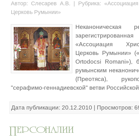
Автор: Слесарев А.В. | Рубрика: «Ассоциаци
Церковь Румынии»
Неканоническая ре
зарегистрирован
«Ассоциация Хрис
Церковь Румынии» («As
Ortodocsi Romani»),
румынским неканонич
(Преотяса), руко
"серафимо-геннадиевской" ветви Российской
Дата публикации: 20.12.2010 | Просмотров: 