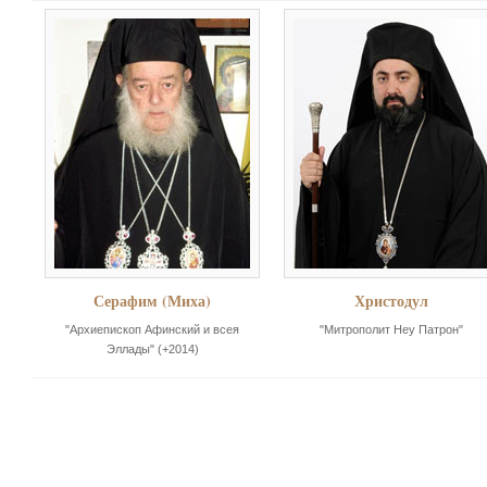
Серафим (Миха)
Христодул
"Архиепископ Афинский и всея
"Митрополит Неу Патрон"
Эллады" (+2014)