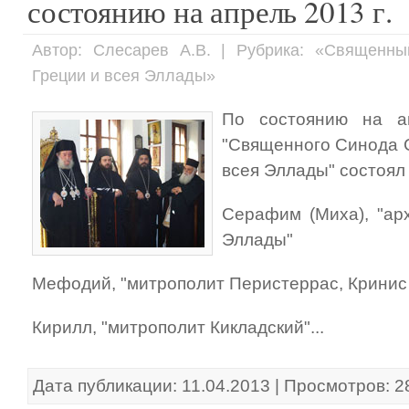
состоянию на апрель 2013 г.
Автор: Слесарев А.В. | Рубрика: «Священн
Греции и всея Эллады»
По состоянию на ап
"Священного Синода 
всея Эллады" состоял
Серафим (Миха), "ар
Эллады"
Мефодий, "митрополит Перистеррас, Кринис
Кирилл, "митрополит Кикладский"...
Дата публикации: 11.04.2013 | Просмотров: 2