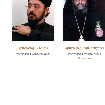
Христофор (Сыбев)
Христофор (Ангелопулос)
"Митрополит Сардикийский"
«Митрополит Месогейский и
Островов»