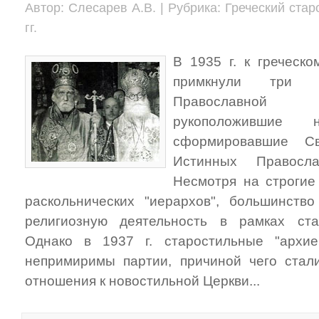
Автор: Слесарев А.В. | Рубрика: Греческий ста
гг.
В 1935 г. к греческ
примкнули три м
Православной Ц
рукоположившие 
сформировавшие С
Истинных Правосл
Несмотря на строгие
раскольнических "иерархов", большинств
религиозную деятельность в рамках ста
Однако в 1937 г. старостильные "архи
непримиримы партии, причиной чего стал
отношения к новостильной Церкви...