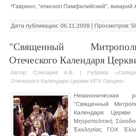
*Гавриил, "епископ Памфилийский", викарий
Дата публикации: 06.11.2009 | Просмотров: 5
"Священный Митропо
Отеческого Календаря Церк
Автор: Слесарев А.В. | Рубрика: «Свящ
Отеческого Календаря Церкви ИПХ Греции»
Неканоническая р
"Священный Митроп
Календаря Церкви
Μητροπολιτική Σύνοδ
Ἐκκλησίας ΓΟΧ Ἑλλά