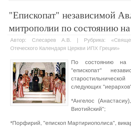
"Епископат" независимой А
митрополии по состоянию на 
Автор: Слесарев А.В. | Рубрика: «Свящ
Отеческого Календаря Церкви ИПХ Греции»
По состоянию на 
"епископат" незави
старостильническо
следующих "иерархов"
*Ангелос (Анастасиу
Виотийский";
*Порфирий, "епископ Мартириополиса", вика