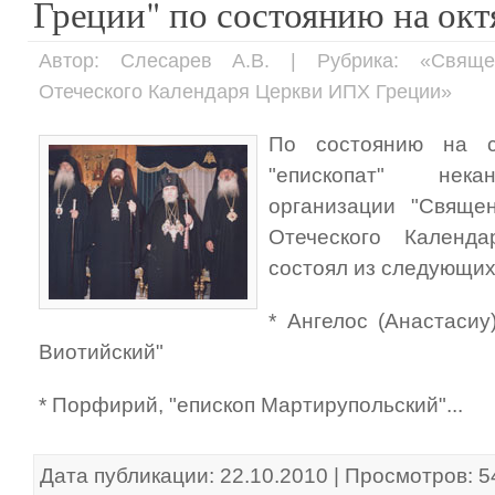
Греции" по состоянию на октя
Автор: Слесарев А.В. | Рубрика: «Свящ
Отеческого Календаря Церкви ИПХ Греции»
По состоянию на с
"епископат" нека
организации "Свяще
Отеческого Календ
состоял из следующих
* Ангелос (Анастасиу
Виотийский"
* Порфирий, "епископ Мартирупольский"...
Дата публикации: 22.10.2010 | Просмотров: 