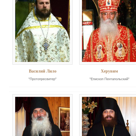
Василий Лило
Херувим
"Протопресвитер"
"Епископ Пентапольский"