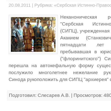
20.08.2011 | Рубрика: «Сербская Истинно-Прав
Неканоническая р
"Сербская Истинно
(СИПЦ), учрежденная 
Акакием (Станков
пятнадцати лет 
пребывавшая в юрисд
("флоринитского") С
перешла на автокефальную форму сущес
послужило многолетнее нежелание руко
Синода рукоположить для СИПЦ "архиерея" 
Подготовил: Слесарев А.В. | Просмотров: 48