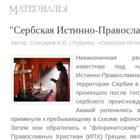
"Сербская Истинно-Правосла
Автор: Слесарев А.В. | Рубрика: «Сербская Ис
Неканоничная рел
известная под на
Истинно-Православн
территории Сербии в
произошло после тог
сербского происхож
Акакий уклонились 
примкнули к пребывающему в схизме афонс
Затем они обратились к "флоринитскому
Православных Христиан (ИПХ) Греции, яв