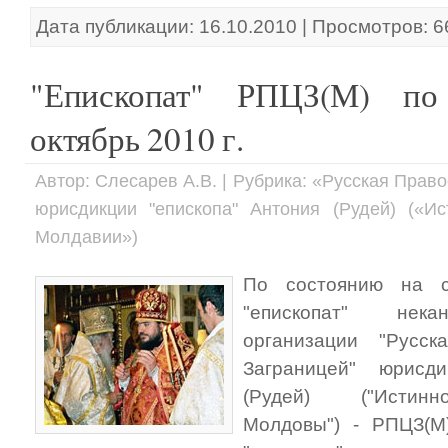
Дата публикации: 16.10.2010 | Просмотров: 
"Епископат" РПЦЗ(М) по
октябрь 2010 г.
Автор: Слесарев А.В. | Рубрика: «Русская Пра
юрисдикции "епископа" Антония (Рудей) («И
Молдавии»)
По состоянию на с
"епископат" нека
организации "Русск
Заграницей" юрисди
(Рудей) ("Истинн
Молдовы") - РПЦЗ(М