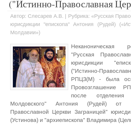
("Истинно-Православная Це
Автор: Слесарев А.В. | Рубрика: «Русская Пра
юрисдикции "епископа" Антония (Рудей) («И
Молдавии»)
Неканоническая р
"Русская Православ
юрисдикции "епис
("Истинно-Правосла
РПЦЗ(М) - была ос
Провозглашение Р
после отделения
Молдовского" Антония (Рудей) от н
Православной Церкви Заграницей" юрисди
(Устинова) и "архиепископа" Владимира (Цели