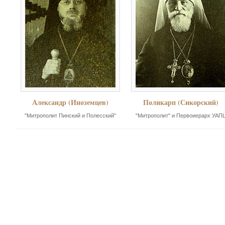
Александр (Иноземцев)
Поликарп (Сикорский)
"Митрополит Пинский и Полесский"
"Митрополит" и Первоиерарх УАП