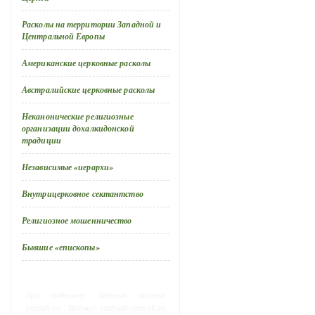
Расколы на территории Западной и
Центральной Европы
Американские церковные расколы
Австралийские церковные расколы
Неканонические религиозные
организации дохалкидонской
традиции
Независимые «иерархи»
Внутрицерковное сектантство
Религиозное мошенничество
Бывшие «епископы»
При подержке
:
Slothash
slothash
slotsoft.eu ;
Slothash
slothash slotsoft.eu