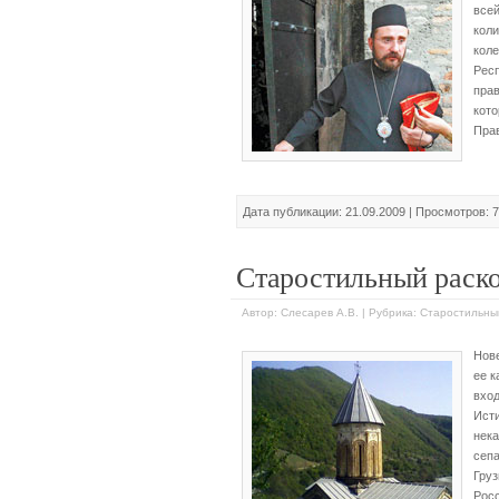
все
кол
кол
Рес
пра
кот
Прав
Дата публикации: 21.09.2009 | Просмотров: 
Старостильный раск
Автор: Слесарев А.В. | Рубрика: Старостильн
Нов
ее 
вхо
Ист
нек
сеп
Гру
Рос