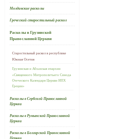
Молдавские расколы
Греческий старостильный раскол
Расколы в Грузинской
Православной Церкви
Старостильный раскол в республике
Южная Осетия
Грузинская и Абхазская епархии
«Священного Митрополичьего Синода
Отеческого Календаря Церкви ИПХ
Греции»
Расколы в Сербской Православной
Церкви
Расколы в Румынской Православной
Церкви
Расколы в Болгарской Православной
Церкви