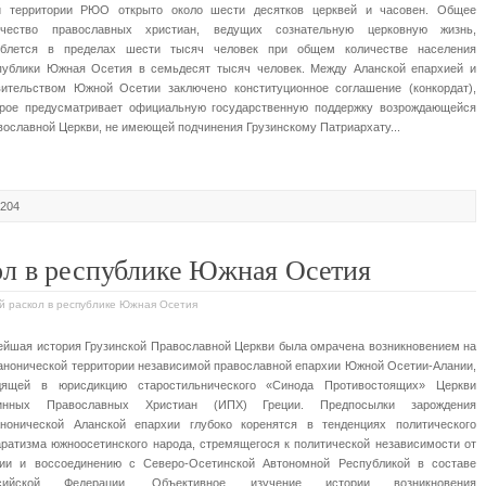
й территории РЮО открыто около шести десятков церквей и часовен. Общее
ичество православных христиан, ведущих сознательную церковную жизнь,
еблется в пределах шести тысяч человек при общем количестве населения
публики Южная Осетия в семьдесят тысяч человек. Между Аланской епархией и
вительством Южной Осетии заключено конституционное соглашение (конкордат),
орое предусматривает официальную государственную поддержку возрождающейся
ославной Церкви, не имеющей подчинения Грузинскому Патриархату...
7204
ол в республике Южная Осетия
ый раскол в республике Южная Осетия
ейшая история Грузинской Православной Церкви была омрачена возникновением на
канонической территории независимой православной епархии Южной Осетии-Алании,
дящей в юрисдикцию старостильнического «Синода Противостоящих» Церкви
инных Православных Христиан (ИПХ) Греции. Предпосылки зарождения
анонической Аланской епархии глубоко коренятся в тенденциях политического
аратизма южноосетинского народа, стремящегося к политической независимости от
зии и воссоединению с Северо-Осетинской Автономной Республикой в составе
сийской Федерации. Объективное изучение истории возникновения