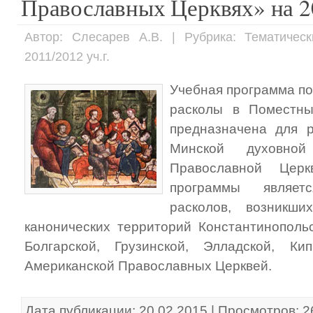
Православных Церквях» на 20
Автор: Слесарев А.В. | Рубрика: Тематичес
2011/2012 уч.г.
Учебная программа п
расколы в Поместны
предназначена для р
Минской духовной
Православной Церк
программы являе
расколов, возникш
канонических территорий Константинопольс
Болгарской, Грузинской, Элладской, Ки
Американской Православных Церквей.
Дата публикации: 20.02.2015 | Просмотров: 