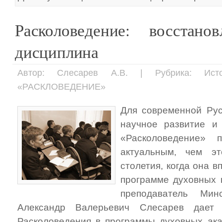
Расколоведение: восстано
дисциплина
Автор: Слесарев А.В. | Рубрика: Ист
«РАСКЛОВЕДЕНИЕ»
Для современной Рус
научное развитие и
«Расколоведение» 
актуальным, чем э
столетия, когда она 
программе духовных 
преподаватель Мин
Александр Валерьевич Слесарев дает 
Расколоведения в программы духовных ак