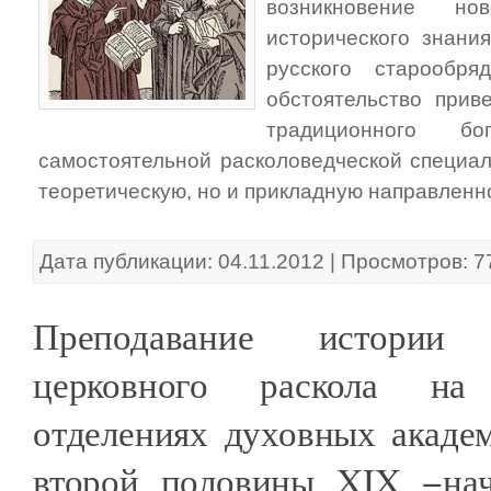
возникновение но
исторического знани
русского старообря
обстоятельство прив
традиционного бог
самостоятельной расколоведческой специал
теоретическую, но и прикладную направленн
Дата публикации: 04.11.2012 | Просмотров: 7
Преподавание истории
церковного раскола на 
отделениях духовных акаде
второй половины XIX −нач