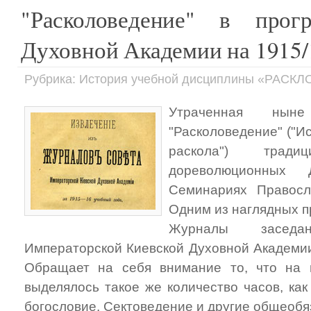
"Расколоведение" в прог
Духовной Академии на 1915/1
Рубрика: История учебной дисциплины «РАС
Утраченная ныне
"Расколоведение" ("И
раскола") трад
дореволюционных
Семинариях Правосл
Одним из наглядных п
Журналы заседа
Императорской Киевской Духовной Академии
Обращает на себя внимание то, что на и
выделялось такое же количество часов, как
богословие, Сектоведение и другие общеоб