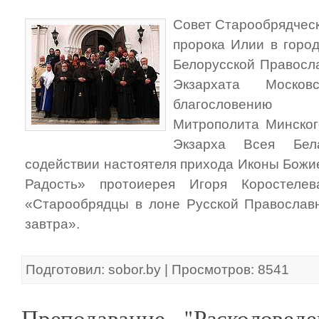
Совет Старообрядческ
пророка Илии в горо
Белорусской Правосл
Экзархата Москов
благословению вы
Митрополита Минског
Экзарха Всея Бе
содействии настоятеля прихода Иконы Божи
Радость» протоиерея Игоря Коростеле
«Cтарообрядцы в лоне Русской Православно
завтра».
Подготовил: sobor.by | Просмотров: 8541
Преподавание "Расколовед