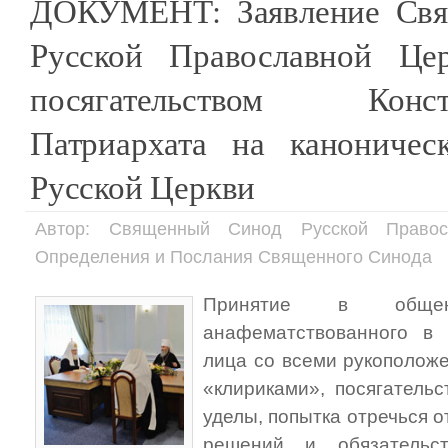
ДОКУМЕНТ: Заявление Свя
Русской Православной Це
посягательством Конста
Патриархата на каноничес
Русской Церкви
Автор: Священный Синод Русской Правос
Определения и Послания Священного Синода
Принятие в общен
анафематствованного в
лица со всеми рукополож
«клириками», посягатель
уделы, попытка отречься 
решений и обязательс