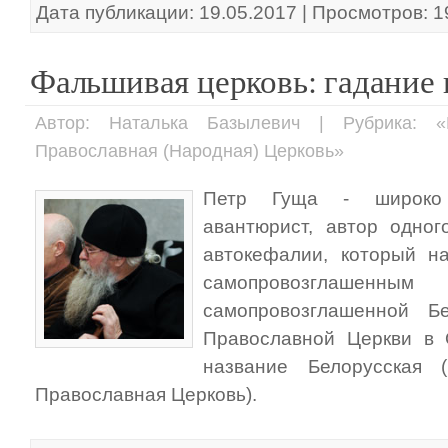
Дата публикации: 19.05.2017 | Просмотров: 
Фальшивая церковь: гадание 
Автор: Наталька Базылевич | Рубрика: «
Православная (Народная) Церковь»
Петр Гуща - широко 
авантюрист, автор одног
автокефалии, который н
самопровозглаш
самопровозглашенной Б
Православной Церкви в 
название Белорусская 
Православная Церковь).