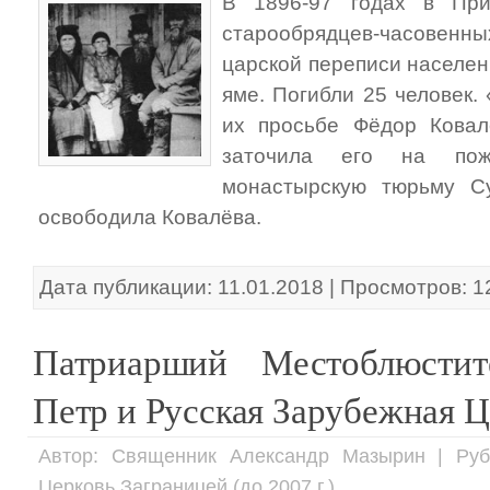
В 1896-97 годах в При
старообрядцев-часовенн
царской переписи населен
яме. Погибли 25 человек.
их просьбе Фёдор Ковал
заточила его на пож
монастырскую тюрьму С
освободила Ковалёва.
Дата публикации: 11.01.2018 | Просмотров: 1
Патриарший Местоблюстит
Петр и Русская Зарубежная Ц
Автор: Священник Александр Мазырин | Руб
Церковь Заграницей (до 2007 г.)