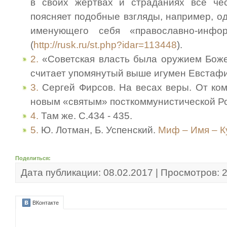
в своих жертвах и страданиях все че
поясняет подобные взгляды, например, од
именующего себя «православно-инфо
(
http://rusk.ru/st.php?idar=113448
).
2.
«Советская власть была оружием Боже
считает упомянутый выше игумен Евстафи
3.
Сергей Фирсов. На весах веры. От ком
новым «святым» посткоммунистической Рос
4.
Там же. С.434 - 435.
5.
Ю. Лотман, Б. Успенский.
Миф – Имя – К
Поделиться:
Дата публикации: 08.02.2017 | Просмотров: 
ВКонтакте