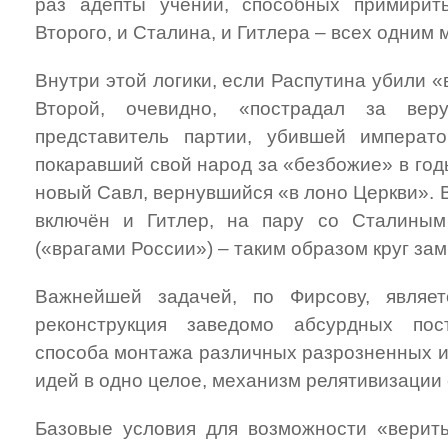
раз адепты учений, способных примири
Второго, и Сталина, и Гитлера – всех одним
Внутри этой логики, если Распутина убили «
Второй, очевидно, «пострадал за ве
представитель партии, убившей импера
покаравший свой народ за «безбожие» в го
новый Савл, вернувшийся «в лоно Церкви». 
включён и Гитлер, на пару со Сталины
(«врагами России») – таким образом круг зам
Важнейшей задачей, по Фирсову, являе
реконструкция заведомо абсурдных пос
способа монтажа различных разрозненных и
идей в одно целое, механизм релятивизации 
Базовые условия для возможности «верит