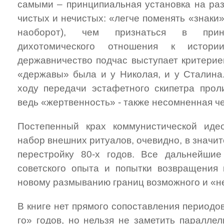
самыми – принципиальная установка на раз
чистых и нечистых: «легче поменять «знаки
наоборот), чем признаться в принц
дихотомического отношения к истори
державничество подчас выступает критерие
«державы» была и у Николая, и у Сталина.
ходу передачи эстафетного скипетра проли
ведь «жертвенность» - также несомненная че
Постепенный крах коммунистической иде
набор внешних ритуалов, очевидно, в значи
перестройку 80-х годов. Все дальнейши
советского опыта и попытки возвращения 
новому размыванию границ возможного и «н
В книге нет прямого сопоставления периодов
го» годов, но нельзя не заметить параллел