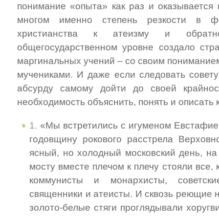
понимание «опыта» как раз и оказывается
многом именно степень резкости в ф
христианства к атеизму и обрат
общегосударственном уровне создало стр
маргинальных учений – со своим пониманием
мучениками. И даже если следовать совету
абсурду самому дойти до своей крайнос
необходимость объяснить, понять и описать 
1.
«Мы встретились с игуменом Евстафием
годовщину рокового расстрела Верховно
ясный, но холодный московский день, на
мосту вместе плечом к плечу стояли все, 
коммунисты и монархисты, советск
священники и атеисты. И сквозь реющие н
золото-белые стяги проглядывали хоругв