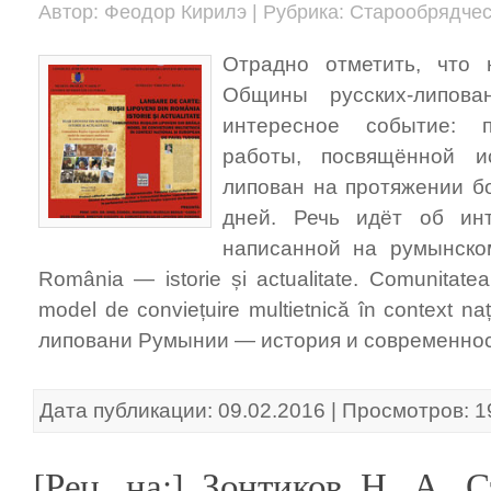
Автор: Феодор Кирилэ | Рубрика: Старообрядче
Отрадно отметить, что
Общины русских-липов
интересное событие: 
работы, посвящённой и
липован на протяжении б
дней. Речь идёт об ин
написанной на румынском 
România — istorie și actualitate. Comunitatea 
model de conviețuire multietnică în context na
липовани Румынии — история и современнос
Дата публикации: 09.02.2016 | Просмотров: 
[Рец. на:] Зонтиков Н. А. 