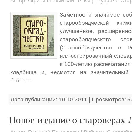
Автор: Официальный сайт РПСЦ | Рубрика: Ста
Заметное и значимое со
старообрядческой книж
улучшенное, расширенн
старообрядческого сл
(Старообрядчество в Р
иллюстрированный словар
к 100-летию распечатания
кладбища и, несмотря на значительный
быстро.
Дата публикации: 19.10.2011 | Просмотров: 5
Новое издание о староверах 
Автор: Григорий Поташенко | Рубрика: Старообр