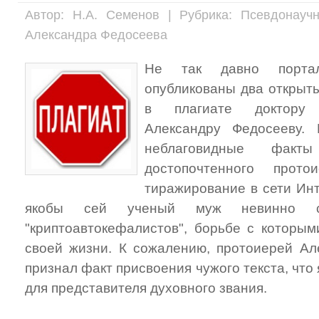
Автор: Н.А. Семенов | Рубрика: Псевдонауч
Александра Федосеева
Не так давно портал
опубликованы два открыт
в плагиате доктору 
Александру Федосееву.
неблаговидные факты
достопочтенного прот
тиражирование в сети Инт
якобы сей ученый муж невинно ст
"криптоавтокефалистов", борьбе с которым
своей жизни. К сожалению, протоиерей Ал
признал факт присвоения чужого текста, что
для представителя духовного звания.