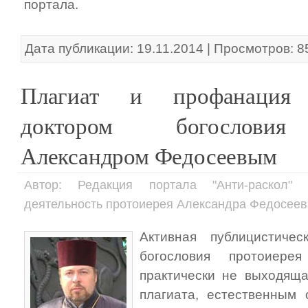
портала.
Дата публикации: 19.11.2014 | Просмотров: 8
Плагиат и профанация р
доктором богословия
Александром Федосеевым
Автор: Редакция портала "Анти-раскол" 
деятельность протоиерея Александра Федосеев
Активная публицистичес
богословия протоиере
практически не выходящ
плагиата, естественным