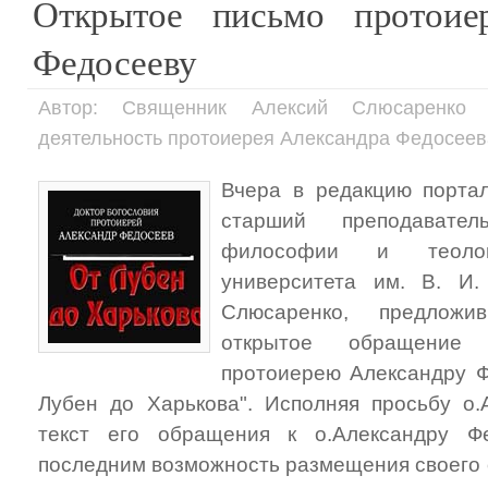
Открытое письмо протоие
Федосееву
Автор: Священник Алексий Слюсаренко 
деятельность протоиерея Александра Федосеев
Вчера в редакцию портал
старший преподавате
философии и теологи
университета им. В. И
Слюсаренко, предложи
открытое обращение 
протоиерею Александру Ф
Лубен до Харькова". Исполняя просьбу о.
текст его обращения к о.Александру Ф
последним возможность размещения своего 