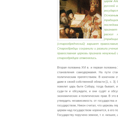
царем Ал
русской и
государс
Основным
традицио
последов
признает
раскол 
(традици
(старообрядческий) вариант православи
Старообрядцы сохранили и развили учение
православная церковь признала ненужный
старообрядцев отменялись.
Вторая половина XVI в. и первая половина 
становления самодержавия. На пути ста
политическим препятствием. В конечном с
даже в своей собственной области [1, с. 3]
повелит царь быти Собору, тогда бывает, и
суди-ти и обсуждати, и они судят и обсу
экономических и политических прав. В это
утвердить независимость от государства и
государством, Никон считал, что церковь п
церкви над государством коренится, в его 
Государству поручено земное, т. е. низшее, 