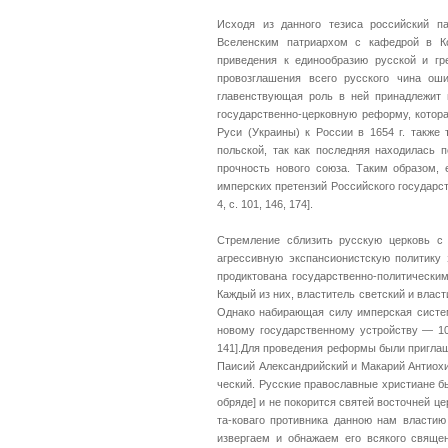
Исходя из данного тезиса российский п
Вселенским патриархом с кафедрой в Ко
приведения к единообразию русской и гр
провозглашения всего русского чина ош
главенствующая роль в ней принадлежит
государственно-церковную реформу, котор
Руси (Украины) к России в 1654 г. также
польской, так как последняя находилась 
прочность нового союза. Таким образом, 
имперских претензий Российского государст
4, с. 101, 146, 174].
Стремление сблизить русскую церковь с
агрессивную экспансионистскую политику 
продиктована государственно-политическим
Каждый из них, властитель светский и влас
Однако набирающая силу имперская систем
новому государственному устройству — 10
141].Для проведения реформы были приглаш
Паисий Александрийский и Макарий Антиохи
ческий. Русские православные христиане бы
обряде] и не покорится святей восточней ц
та-коваго противника данною нам власти
извергаем и обнажаем его всякого свяще