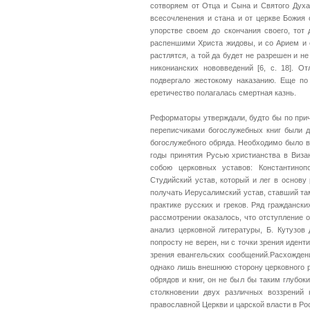
сотворяем от Отца и Сына и Святого Духа
всесочленения и стана и от церкве Божия 
упорстве своем до скончания своего, тот
распеншими Христа жидовы, и со Арием и 
растлятся, а той да будет не разрешен и н
никонианских нововведений [6, с. 18]. О
подвергало жестокому наказанию. Еще по
еретичество полагалась смертная казнь.
Реформаторы утверждали, будто бы по при
переписчиками богослужебных книг были 
богослужебного обряда. Необходимо было вн
годы принятия Русью христианства в Виза
собою церковных уставов: Константиноп
Студийский устав, который и лег в основу
получать Иерусалимский устав, ставший там
практике русских и греков. Ряд гражданс
рассмотрении оказалось, что отступление от
анализ церковной литературы, Б. Кутузов
попросту не верен, ни с точки зрения идент
зрения евангельских сообщений.Расхожден
однако лишь внешнюю сторону церковного р
обрядов и книг, он не был бы таким глубок
столкновении двух различных воззрений 
православной Церкви и царской власти в Ро