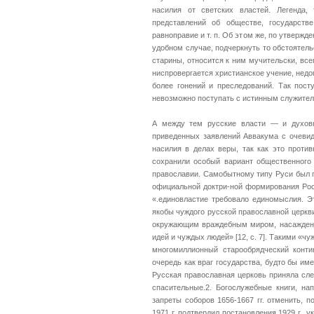
насилия от светских властей. Легенда,
представлений об обществе, государств
равноправие и т. п. Об этом же, по утвержде
удобном случае, подчеркнуть то обстоятел
старины, относится к ним мучительски, все
ниспровергается христианское учение, нед
более гонений и преследований. Так пост
невозможно поступать с истинным служител
А между тем русские власти — и духовн
приведенных заявлений Аввакума с очевид
насилия в делах веры, так как это против
сохранили особый вариант общественного 
православии. Самобытному типу Руси был 
официальной доктри-ной формирования Росс
«.единовластие требовало единомыслия. Эт
якобы чуждого русской православной церкви
окружающим враждебным миром, насаждения
идей и чуждых людей» [12, с. 7]. Такими «ч
многомиллионный старообрядческий конти
очередь как враг государства, будто бы и
Русская православная церковь приняла сл
спасительные.2. Богослужебные книги, на
запреты соборов 1656-1667 гг. отменить, п
1971 г. подтвердил постановления 1929 г.,