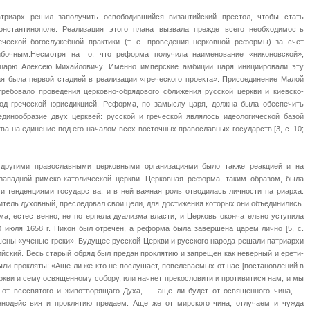
атриарх решил заполучить освободившийся византийский престол, чтобы стать
нстантинополе. Реализация этого плана вызвала прежде всего необходимость
еческой богослужебной практики (т. е. проведения церковной реформы) за счет
ибочным.Несмотря на то, что реформа получила наименование «никоновской»,
 царю Алексею Михайловичу. Именно имперские амбиции царя инициировали эту
ая была первой стадией в реализации «греческого проекта». Присоединение Малой
 требовало проведения церковно-обрядового сближения русской церкви и киевско-
под греческой юрисдикцией. Реформа, по замыслу царя, должна была обеспечить
единообразие двух церквей: русской и греческой являлось идеологической базой
ва на единение под его началом всех восточных православных государств [3, с. 10;
 другими православными церковными организациями было также реакцией и на
западной римско-католической церкви. Церковная реформа, таким образом, была
и тенденциями государства, и в ней важная роль отводилась личности патриарха.
титель духовный, преследовал свои цели, для достижения которых они объединились.
а, естественно, не потерпела дуализма власти, и Церковь окончательно уступила
 июля 1658 г. Никон был отречен, а реформа была завершена царем лично [5, с.
ены «ученые греки». Будущее русской Церкви и русского народа решали патриархи
йский. Весь старый обряд был предан проклятию и запрещен как неверный и ерети-
ли прокляты: «Аще ли же кто не послушает, повелеваемых от нас [постановлений в
еркви и сему освященному собору, или начнет прекословити и противитися нам, и мы
ю от всесвятого и животворящаго Духа, — аще ли будет от освященного чина, —
ннодействия и проклятию предаем. Аще же от мирского чина, отлучаем и чужда