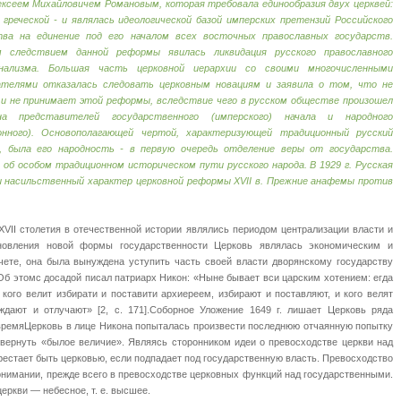
ексеем Михайловичем Романовым, которая требовала единообразия двух церквей:
 греческой - и являлась идеологической базой имперских претензий Российского
тва на единение под его началом всех восточных православных государств.
 следствием данной реформы явилась ликвидация русского православного
нализма. Большая часть церковной иерархии со своими многочисленными
ателями отказалась следовать церковным новациям и заявила о том, что не
 и не принимает этой реформы, вследствие чего в русском обществе произошел
на представителей государственного (имперского) начала и народного
онного). Основополагающей чертой, характеризующей традиционный русский
я, была его народность - в первую очередь отделение веры от государства.
 об особом традиционном историческом пути русского народа. В 1929 г. Русская
 и насильственный характер церковной реформы XVII в. Прежние анафемы против
XVII столетия в отечественной истории являлись периодом централизации власти и
новления новой формы государственности Церковь являлась экономическим и
чете, она была вынуждена уступить часть своей власти дворянскому государству
. Об этомс досадой писал патриарх Никон: «Ныне бывает вси царским хотением: егда
 кого велит избирати и поставити архиереем, избирают и поставляют, и кого велят
ждают и отлучают» [2, с. 171].Соборное Уложение 1649 г. лишает Церковь ряда
 времяЦерковь в лице Никона попыталась произвести последнюю отчаянную попытку
 вернуть «былое величие». Являясь сторонником идеи о превосходстве церкви над
ерестает быть церковью, если подпадает под государственную власть. Превосходство
понимании, прежде всего в превосходстве церковных функций над государственными.
церкви — небесное, т. е. высшее.