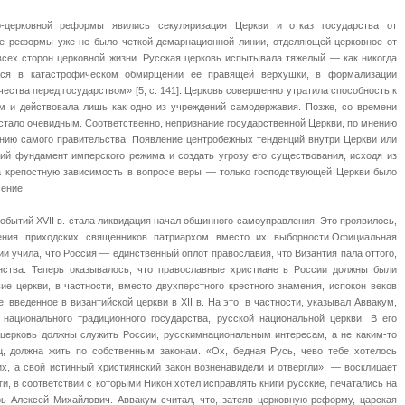
о-церковной реформы явились секуляризация Церкви и отказ государства от
ле реформы уже не было четкой демарнационной линии, отделяющей церковное от
 всех сторон церковной жизни. Русская церковь испытывала тяжелый — как никогда
йся в катастрофическом обмирщении ее правящей верхушки, в формализации
чества перед государством» [5, с. 141]. Церковь совершенно утратила способность к
м и действовала лишь как одно из учреждений самодержавия. Позже, со времени
стало очевидным. Соответственно, непризнание государственной Церкви, по мнению
анию самого правительства. Появление центробежных тенденций внутри Церкви или
кий фундамент имперского режима и создать угрозу его существования, исходя из
да крепостную зависимость в вопросе веры — только господствующей Церкви было
ение.
бытий XVII в. стала ликвидация начал общинного самоуправления. Это проявилось,
чения приходских священников патриархом вместо их выборности.Официальная
ии учила, что Россия — единственный оплот православия, что Византия пала оттого,
анства. Теперь оказывалось, что православные христиане в России должны были
е церкви, в частности, вместо двухперстного крестного знамения, испокон веков
 введенное в византийской церкви в XII в. На это, в частности, указывал Аввакум,
 национального традиционного государства, русской национальной церкви. В его
 церковь должны служить России, русскимнациональным интересам, а не каким-то
ц, должна жить по собственным законам. «Ох, бедная Русь, чево тебе хотелось
х, а свой истинный християнский закон возненавидели и отвергли», — восклицает
и, в соответствии с которыми Никон хотел исправлять книги русские, печатались на
рь Алексей Михайлович. Аввакум считал, что, затеяв церковную реформу, царская