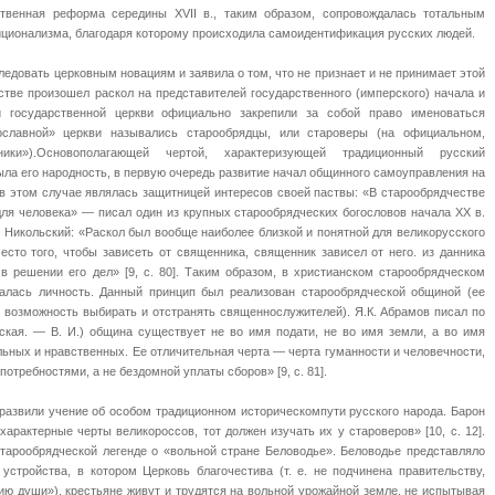
ственная реформа середины XVII в., таким образом, сопровождалась тотальным
иционализма, благодаря которому происходила самоидентификация русских людей.
едовать церковным новациям и заявила о том, что не признает и не принимает этой
тве произошел раскол на представителей государственного (имперского) начала и
ли государственной церкви официально закрепили за собой право именоваться
ославной» церкви назывались старообрядцы, или староверы (на официальном,
ики»).Основополагающей чертой, характеризующей традиционный русский
ыла его народность, в первую очередь развитие начал общинного самоуправления на
 в этом случае являлась защитницей интересов своей паствы: «В старообрядчестве
для человека» — писал один из крупных старообрядческих богословов начала XX в.
.М. Никольский: «Раскол был вообще наиболее близкой и понятной для великорусского
есто того, чтобы зависеть от священника, священник зависел от него. из данника
в решении его дел» [9, с. 80]. Таким образом, в христианском старообрядческом
валась личность. Данный принцип был реализован старообрядческой общиной (ее
, возможность выбирать и отстранять священнослужителей). Я.К. Абрамов писал по
еская. — В. И.) община существует не во имя подати, не во имя земли, а во имя
льных и нравственных. Ее отличительная черта — черта гуманности и человечности,
потребностями, а не бездомной уплаты сборов» [9, с. 81].
развили учение об особом традиционном историческомпути русского народа. Барон
характерные черты великороссов, тот должен изучать их у староверов» [10, с. 12].
тарообрядческой легенде о «вольной стране Беловодье». Беловодье представляло
устройства, в котором Церковь благочестива (т. е. не подчинена правительству,
ию души»), крестьяне живут и трудятся на вольной урожайной земле, не испытывая