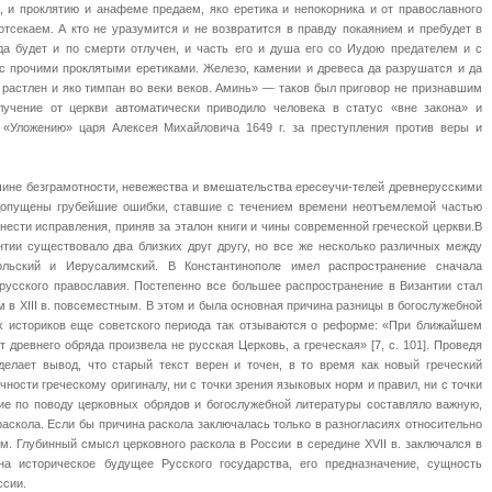
, и проклятию и анафеме предаем, яко еретика и непокорника и от православного
отсекаем. А кто не уразумится и не возвратится в правду покаянием и пребудет в
 да будет и по смерти отлучен, и часть его и душа его со Иудою предателем и с
с прочими проклятыми еретиками. Железо, камении и древеса да разрушатся и да
е растлен и яко тимпан во веки веков. Аминь» — таков был приговор не признавшим
тлучение от церкви автоматически приводило человека в статус «вне закона» и
 «Уложению» царя Алексея Михайловича 1649 г. за преступления против веры и
чине безграмотности, невежества и вмешательства ересеучи-телей древнерусскими
допущены грубейшие ошибки, ставшие с течением времени неотъемлемой частью
ести исправления, приняв за эталон книги и чины современной греческой церкви.В
нтии существовало два близких друг другу, но все же несколько различных между
ольский и Иерусалимский. В Константинополе имел распространение сначала
 русского православия. Постепенно все большее распространение в Византии стал
 в XIII в. повсеместным. В этом и была основная причина разницы в богослужебной
ких историков еще советского периода так отзываются о реформе: «При ближайшем
 древнего обряда произвела не русская Церковь, а греческая» [7, с. 101]. Проведя
 делает вывод, что старый текст верен и точен, в то время как новый греческий
ичности греческому оригиналу, ни с точки зрения языковых норм и правил, ни с точки
ие по поводу церковных обрядов и богослужебной литературы составляло важную,
аскола. Если бы причина раскола заключалась только в разногласиях относительно
им. Глубинный смысл церковного раскола в России в середине XVII в. заключался в
на историческое будущее Русского государства, его предназначение, сущность
ссии.