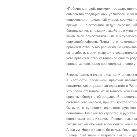
«Побочными действиями» государственн
самобытно-традиционных установок. «Пос
нецерковного... духовный упадок коснулся
прежде — внутренний недуг, выразивши
богослужения, в позиции лакейства и угодни
каким-либо самостоятельным выступления
церковной реформы Петра I, это положение 
правительства, было равносильно непризн
ее слабость могли разрушить идеологичес
чего правительство установило своего ро
предоставлено право проповедовать свое уч
Вторым важным следствием политических со
в частности, введением практики назна
политическая и церковная идеология в Росс
что греки отступили от истинного христи
принять обряды этой предавшей православи
бытовавшего на Руси, принять трехперстное,
бы-дучи, в сущности, идеологом русского
понимании Русское государство и русская
вселенским организациям. Россия, наконе
латынских ли обычаев и поступков немецки
Аввакум. Новогреческие богослужебные книг
Западе. Это знали и патриарх Никон, и ца