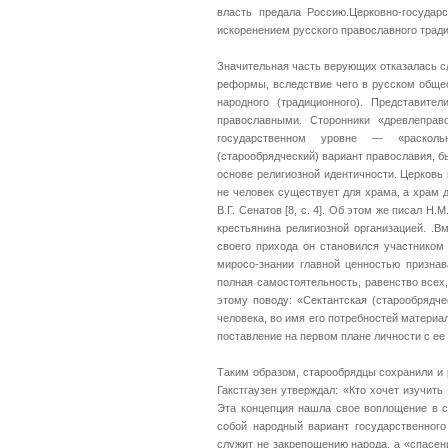
власть предала Россию.Церковно-государ
искоренением русского православного трад
Значительная часть верующих отказалась сл
реформы, вследствие чего в русском общес
народного (традиционного). Представите
православными. Сторонники «древлеправ
государственном уровне — «раскольн
(старообрядческий) вариант православия, б
основе религиозной идентичности. Церковь
не человек существует для храма, а храм 
В.Г. Сенатов [8, с. 4]. Об этом же писал Н
крестьянина религиозной организацией. .Вм
своего прихода он становился участником 
миросо-знании главной ценностью призна
полная самостоятельность, равенство всех
этому поводу: «Сектантская (старообрядч
человека, во имя его потребностей материа
поставление на первом плане личности с ее 
Таким образом, старообрядцы сохранили и 
Гакстгаузен утверждал: «Кто хочет изучить 
Эта концепция нашла свое воплощение в с
собой народный вариант государственного 
служит не закрепощению народа, а «спасен