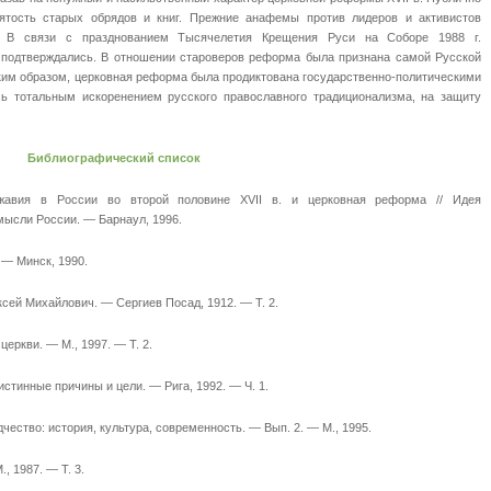
ятость старых обрядов и книг. Прежние анафемы против лидеров и активистов
ь. В связи с празднованием Тысячелетия Крещения Руси на Соборе 1988 г.
 подтверждались. В отношении староверов реформа была признана самой Русской
ким образом, церковная реформа была продиктована государственно-политическими
сь тотальным искоренением русского православного традиционализма, на защиту
Библиографический список
жавия в России во второй половине XVII в. и церковная реформа // Идея
мысли России. — Барнаул, 1996.
 — Минск, 1990.
ксей Михайлович. — Сергиев Посад, 1912. — Т. 2.
церкви. — М., 1997. — Т. 2.
 истинные причины и цели. — Рига, 1992. — Ч. 1.
дчество: история, культура, современность. — Вып. 2. — М., 1995.
 1987. — Т. 3.