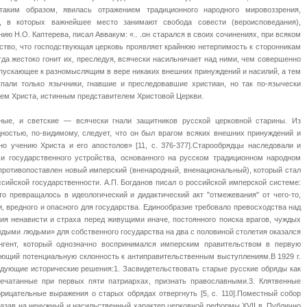
 таким образом, явилась отражением традиционного народного мировоззрения,
е, в которых важнейшее место занимают свобода совести (вероисповедания),
нию Н.О. Каптерева, писал Аввакум: «.. .он старался в своих сочинениях, при всяком
ьство, что господствующая церковь проявляет крайнюю нетерпимость к сторонникам
гда жестоко гонит их, преследуя, всячески насильничает над ними, чем совершенно
опускающее к разномыслящим в вере никаких внешних принуждений и насилий, а тем
упали только язычники, гнавшие и преследовавшие христиан, но так по-язычески
ем Христа, истинным представителем Христовой Церкви.
ые, и светские — всячески гнали защитников русской церковной старины. Из
ностью, по-видимому, следует, что он был врагом всяких внешних принуждений и
но учению Христа и его апостолов» [11, с. 376-377].Старообрядцы наследовали и
и государственного устройства, основанного на русском традиционном народном
противопоставлен новый имперский (вненародный, вненациональный), который стал
ийской государственности. А.П. Богданов писал о российской имперской системе:
о превращалось в идеологический и дидактический акт "отмежевания" от чего-то,
, вредного и опасного для государства. Единообразие требовало превосходства над
 ненависти и страха перед живущими иначе, постоянного поиска врагов, чуждых
уждыми людьми» для собственного государства на два с половиной столетия оказался
нгент, который однозначно воспринимался имперским правительством в первую
меющий потенциальную склонность к антиправительственным выступлениям.В 1929 г.
едующие исторические решения:1. Засвидетельствовать старые русские обряды как
печатанные при первых пяти патриархах, признать православными.3. Клятвенные
орицательные выражения о старых обрядах отвергнуть [5, с. 110].Поместный собор
 указав на ненужный и насильственный характер церковной реформы XVII в. Публично