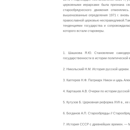
церковными иерархами была признана св
старообрядческого движения отменялис
вышеназванные определения 1971 г. вновь
православной церковью несправедливой.Та
тенденциями государства и сопровождала
которого встали староверы.
1. Шашкова Я.Ю. Становление самодер
государственности в истории политической 
2. Никольский Н.М. История русской церкви.
3. Каптерев Н.Ф. Патриарх Никон и царь Але
4. Карташев А.В. Очерки по истории русской 
5. Кутузов Б. Церковная реформа XVII в., ее
6. Богданов А.П. Старообрядцы // Старообря
7. История СССР с древнейших времен. — М.,