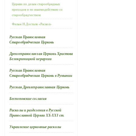
Церкви по делам старообрядных
приходов и по взаимодействию со
старообрядчеством
Фильм Н.Досталя «Раскол»
Русская Православная
Старообрядческая Церковь
Древлеправославная Церковь Христова
Белокриницкой иерархии
Русская Православная
Старообрядческая Церковь в Румынии
Русская Древлеправославная Церковь
Беспоповские согласия
Расколы и разделения в Русской
Православной Церкви XX-XXI ст.
Украинские церковные расколы