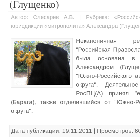
(Глущенко)
Автор: Слесарев А.В. | Рубрика: «Российс
юрисдикции «митрополита» Александра (Глущен
Неканоничная ре
"Российская Правосла
была основана в 2
Александром (Глуще
"Южно-Российского а
округа". Деятельн
РосПЦ(А) принял "е
(Барага), также отделившийся от "Южно-Р
округа".
Дата публикации: 19.11.2011 | Просмотров: 6