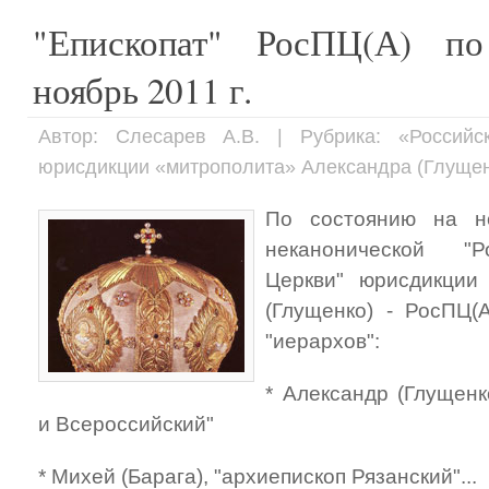
"Епископат" РосПЦ(А) п
ноябрь 2011 г.
Автор: Слесарев А.В. | Рубрика: «Российс
юрисдикции «митрополита» Александра (Глущен
По состоянию на но
неканонической "Р
Церкви" юрисдикции 
(Глущенко) - РосПЦ(
"иерархов":
* Александр (Глущенк
и Всероссийский"
* Михей (Барага), "архиепископ Рязанский"...