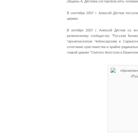
общины А. Дятлова составляла пять человек,
В сентябре 2007 г. Алексей Дятлов посту
церкви.
В октябре 2007 г. Алексей Дятлов со в
религиозному сообществу "Русская Ката
"архиепископом Чебоксарским и Сарматс
сочетание христианства и крайне радикальног
главой церкви "Святого Апостола и Евангели