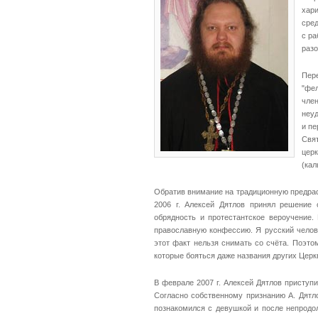
хар
сре
с ра
раз
Пере
"фел
чле
неуд
и п
Свя
цер
(кал
Обратив внимание на традиционную предрас
2006 г. Алексей Дятлов принял решение 
обрядность и протестантское вероучение.
православную конфессию. Я русский челов
этот факт нельзя снимать со счёта. Поэто
которые бояться даже названия других Церкв
В феврале 2007 г. Алексей Дятлов приступ
Согласно собственному признанию А. Дятло
познакомился с девушкой и после непродол