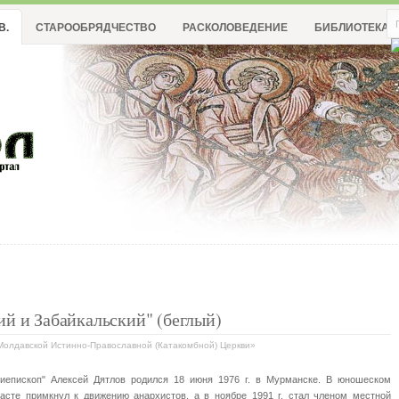
В.
СТАРООБРЯДЧЕСТВО
РАСКОЛОВЕДЕНИЕ
БИБЛИОТЕКА
й и Забайкальский" (беглый)
 Молдавской Истинно-Православной (Катакомбной) Церкви»
хиепископ" Алексей Дятлов родился 18 июня 1976 г. в Мурманске. В юношеском
расте примкнул к движению анархистов, а в ноябре 1991 г. стал членом местной