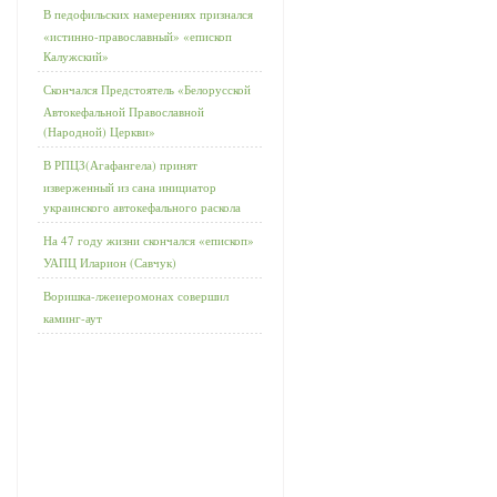
В педофильских намерениях признался
«истинно-православный» «епископ
Калужский»
Скончался Предстоятель «Белорусской
Автокефальной Православной
(Народной) Церкви»
В РПЦЗ(Агафангела) принят
изверженный из сана инициатор
украинского автокефального раскола
На 47 году жизни скончался «епископ»
УАПЦ Иларион (Савчук)
Воришка-лжеиеромонах совершил
каминг-аут