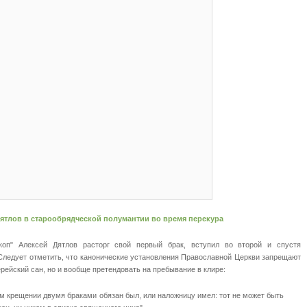
ятлов в старообрядческой полумантии во время перекура
оп" Алексей Дятлов расторг свой первый брак, вступил во второй и спустя
Следует отметить, что канонические установления Православной Церкви запрещают
ейский сан, но и вообще претендовать на пребывание в клире:
ом крещении двумя браками обязан был, или наложницу имел: тот не может быть