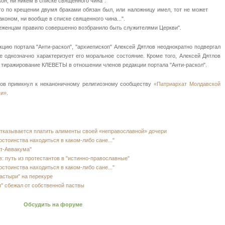
кон, ни никем в списке священного чина".
.Кто по крещении двумя браками обязан был, или наложницу имел, тот не может
коном, ни вообще в списке священного чина...".
воеженцам правило совершенно возбранило быть служителями Церкви".
цию портала "Анти-раскол", "архиепископ" Алексей Дятлов неоднократно подвергал
е однозначно характеризует его моральное состояние. Кроме того, Алексей Дятлов
 тиражирование КЛЕВЕТЫ в отношении членов редакции портала "Анти-раскол".
тлов примкнул к неканоничному религиозному сообществу
«Патриархат Молдавской
ви»
.
отказывается платить алименты своей «неправославной» дочери
тоинства находиться в каком-либо сане..."
ет-Аввакума"
: путь из протестантов в "истинно-православные"
тоинства находиться в каком-либо сане..."
астыри" на перекуре
" сбежал от собственной паствы
Обсудить на форуме