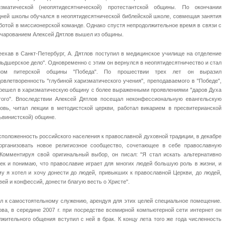
изматической (неопятидесятнической) протестантской общины. По окончании
дней школы обучался в неопятидесятнической библейской школе, совмещая занятия
ботой в миссионерской команде. Однако спустя непродолжительное время в связи с
очарованием Алексей Дятлов вышел из общины.
ехав в Санкт-Петербург, А. Дятлов поступил в медицинское училище на отделение
ьдшерское дело". Одновременно с этим он вернулся в неопятидесятничество и стал
ном питерской общины "Победа". По прошествии трех лет он выразил
овлетворенность "глубиной харизматического учения", преподаваемого в "Победе",
ерешел в харизматическую общину с более выраженными проявлениями "даров Духа
того". Впоследствии Алексей Дятлов посещал неконфессиональную евангельскую
ковь, читал лекции в методистской церкви, работал викарием в пресвитерианской
ьвинистской) общине.
положенность российского населения к православной духовной традиции, в декабре
организовать новое религиозное сообщество, сочетающее в себе православную
 Комментируя свой оригинальный выбор, он писал: "Я стал искать альтернативно
ек и понимаю, что православие играет для многих людей большую роль в жизни, и
му я хотел и хочу донести до людей, привыкших к православной Церкви, до людей,
ей и конфессий, донести благую весть о Христе".
ил к самостоятельному служению, арендуя для этих целей специальное помещение.
ва, в середине 2007 г. при посредстве всемирной компьютерной сети интернет он
жительного общения вступил с ней в брак. К концу лета того же года численность