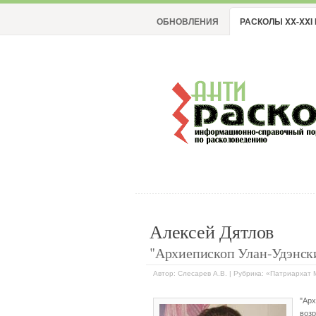
ОБНОВЛЕНИЯ
РАСКОЛЫ XX-XXI 
Алексей Дятлов
"Архиепископ Улан-Удэнски
Автор: Слесарев А.В. | Рубрика: «Патриархат
"Ар
воз