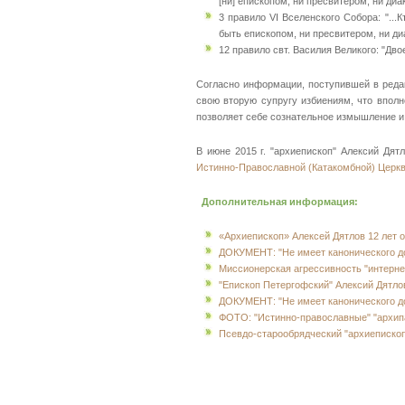
[ни] епископом, ни пресвитером, ни диа
3 правило VI Вселенского Собора: "..
быть епископом, ни пресвитером, ни диа
12 правило свт. Василия Великого: "Д
Согласно информации, поступившей в редак
свою вторую супругу избиениям, что вполн
позволяет себе сознательное измышление и
В июне 2015 г. "архиепископ" Алексий Дя
Истинно-Православной (Катакомбной) Церк
Дополнительная информация:
«Архиепископ» Алексей Дятлов 12 лет 
ДОКУМЕНТ: "Не имеет канонического дос
Миссионерская агрессивность "интерн
"Епископ Петергофский" Алексий Дятлов
ДОКУМЕНТ: "Не имеет канонического дос
ФОТО: "Истинно-православные" "архип
Псевдо-старообрядческий "архиепископ