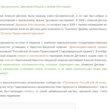
 "Архиепископы" Дмитрий (Руцкий) и Дидим (Нестеров)
а Алексея Дятлова была названа Свято-Богоявленской, а он сам был избран в
оположение с присвоением звания "духовного наставника". В 2008 г. Алексей Дятлов
хиепископом"
Дидимом (Нестеровым)
, от которого уже в 2009 г. принял посвящение во
рукоположение Алексея Дятлова дало возможность "епископу" Дидиму провозгласить
ю
"Истинно Православной Церковью"
.
неоднократно вступал в общение с наиболее маргинальными псевдоправославными
 качестве уставщика к Иркутско-Амурской епархии
"Древлеправославной Церкви
нативной "Российской Истинно-Православной Старообрядческой Церкви"). В ноябре
рской епархии
заявил о невозможности
признания Алексея Дятлова в сущем сане "в
 Как
пояснил
благочинный Иркутско-Амурской епархии протоиерей Алексей Алексеев,
е канонические обстоятельства, которые запрещают ему
(Алексею Дятлову -
и священства (соблюдая тайну исповеди, я не имею канонического права вам
веди)".
л к раскольническому религиозному сообществу
«Патриархия Российской Истинно-
олучил титул "единоверческого архиепископа Улан-Удэнского и Забайкальского". Уже в
лов) был вынужден
сбежать
от своей забайкальской паствы, причиной чему стало
нему недоверие.