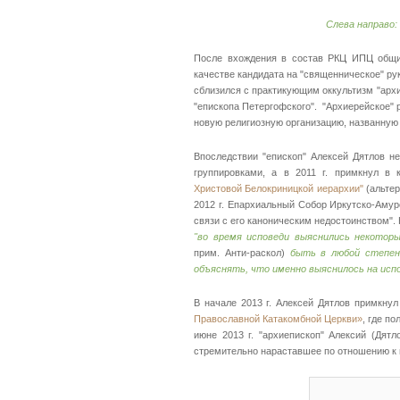
Слева направо:
После вхождения в состав РКЦ ИПЦ общин
качестве кандидата на "священническое" рук
сблизился с практикующим оккультизм "ар
"епископа Петергофского". "Архиерейское" 
новую религиозную организацию, названну
Впоследствии "епископ" Алексей Дятлов 
группировками, а в 2011 г. примкнул в
Христовой Белокриницкой иерархии"
(альтер
2012 г. Епархиальный Собор Иркутско-Аму
связи с его каноническим недостоинством".
"во
время исповеди выяснились некоторы
прим. Анти-раскол)
быть в любой степен
объяснять, что именно выяснилось на испо
В начале 2013 г. Алексей Дятлов примкну
Православной Катакомбной Церкви»
, где п
июне 2013 г. "архиепископ" Алексий (Дят
стремительно нараставшее по отношению к 