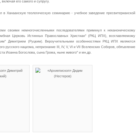
 включая его самого и супругу.
пил в Ханаанскую теологическую семинарию - учебное заведение пресвитерианской
семи своими немногочисленными последователями примкнул к неканоническому
комбная Церковь Истинных Православных Христиан" (РКЦ ИПХ), возглавляемому
ким" Димитрием (Руцким). Вероучительными особенностями РКЦ ИПХ являются
о русского нацизма, непризнание III, IV, V, VI и VII Вселенских Соборов, обяъвление
ста Иоанна Богослова, сына Грома, ныне живого" и мн.др.