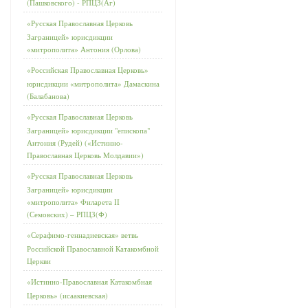
(Пашковского) - РПЦЗ(Аг)
«Русская Православная Церковь
Заграницей» юрисдикции
«митрополита» Антония (Орлова)
«Российская Православная Церковь»
юрисдикции «митрополита» Дамаскина
(Балабанова)
«Русская Православная Церковь
Заграницей» юрисдикции "епископа"
Антония (Рудей) («Истинно-
Православная Церковь Молдавии»)
«Русская Православная Церковь
Заграницей» юрисдикции
«митрополита» Филарета II
(Семовских) – РПЦЗ(Ф)
«Серафимо-геннадиевская» ветвь
Российской Православной Катакомбной
Церкви
«Истинно-Православная Катакомбная
Церковь» (исаакиевская)