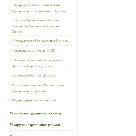
«Патриархия Российской Истинно-
Православной Катакомбной Церкви»
«Русская Православная Церковь -
Святейший Правительствующий
Синод»
«Реформатская Православная Церковь»
«Аверьяновская» ветвь РПЦЗ
«Царская Православная Церковь»
(Братство Царя Искупителя)
«Казачья Поместная Церковь»
Российские общины «Черногорской
Православной Церкви»
Внутрицерковное сектантство
Украинские церковные расколы
Белорусские церковные расколы