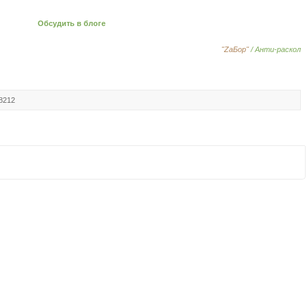
Обсудить в блоге
"ZаБор"
/ Анти-раскол
 8212