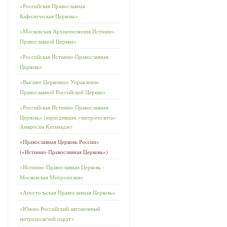
«Российская Православная
Кафолическая Церковь»
«Московская Архиепископия Истинно-
Православной Церкви»
«Российская Истинно-Православная
Церковь»
«Высшее Церковное Управление
Православной Российской Церкви»
«Российская Истинно-Православная
Церковь» (юрисдикции «митрополита»
Амвросия Катамадзе)
«Православная Церковь России»
(«Истинно-Православная Церковь»)
«Истинно-Православная Церковь -
Московская Митрополия»
«Апостольская Православная Церковь»
«Южно-Российский автономный
митрополичий округ»