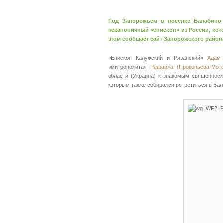
Под Запорожьем в поселке Балабино 
неканоничный «епископ» из России, кото
этом сообщает сайт Запорожского райо
«Епископ Калужский и Рязанский»
Адам 
«митрополита»
Рафаила (Прокопьева-Мото
области (Украина) к знакомым священносл
которым также собирался встретиться в Бал