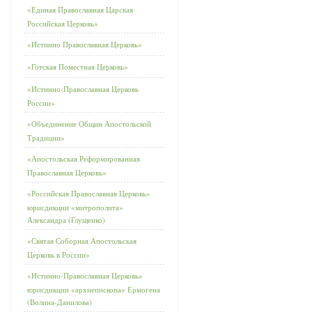
«Единая Православная Царская
Российская Церковь»
«Истинно Православная Церковь»
«Готская Поместная Церковь»
«Истинно-Православная Церковь
России»
«Объединение Общин Апостольской
Традиции»
«Апостольская Реформированная
Православная Церковь»
«Российская Православная Церковь»
юрисдикции «митрополита»
Александра (Глущенко)
«Святая Соборная Апостольская
Церковь в России»
«Истинно-Православная Церковь»
юрисдикции «архиепископа» Ермогена
(Волина-Данилова)