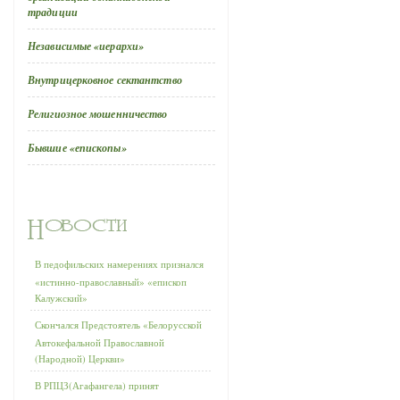
традиции
Независимые «иерархи»
Внутрицерковное сектантство
Религиозное мошенничество
Бывшие «епископы»
В педофильских намерениях признался
«истинно-православный» «епископ
Калужский»
Скончался Предстоятель «Белорусской
Автокефальной Православной
(Народной) Церкви»
В РПЦЗ(Агафангела) принят