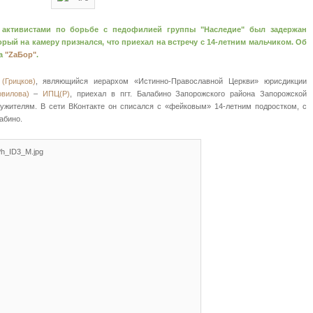
активистами по борьбе с педофилией группы "Наследие" был задержан
рый на камеру признался, что приехал на встречу с 14-летним мальчиком. Об
на
"ZаБор"
.
(Грицков)
, являющийся иерархом «Истинно-Православной Церкви» юрисдикции
вилова)
–
ИПЦ(Р)
, приехал в пгт. Балабино Запорожского района Запорожской
ужителям. В сети ВКонтакте он списался с «фейковым» 14-летним подростком, с
абино.