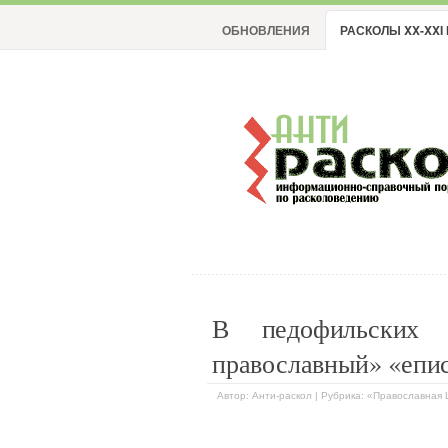
ОБНОВЛЕНИЯ
РАСКОЛЫ XX-XXI 
В педофильских н
православный» «епи
Автор: Анти-раскол | Рубрика: «Православная