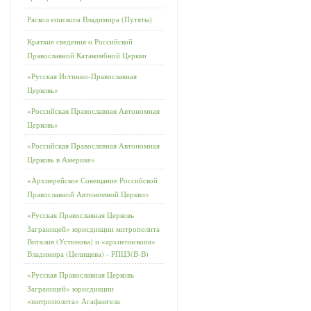
Раскол епископа Владимира (Путяты)
Краткие сведения о Российской
Православной Катакомбной Церкви
«Русская Истинно-Православная
Церковь»
«Российская Православная Автономная
Церковь»
«Российская Православная Автономная
Церковь в Америке»
«Архиерейское Совещание Российской
Православной Автономной Церкви»
«Русская Православная Церковь
Заграницей» юрисдикции митрополита
Виталия (Устинова) и «архиепископа»
Владимира (Целищева) - РПЦЗ(В-В)
«Русская Православная Церковь
Заграницей» юрисдикции
«митрополита» Агафангела