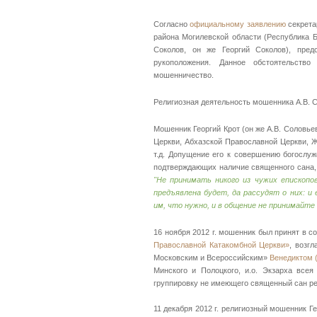
Согласно
официальному заявлению
секрета
района Могилевской области (Республика Б
Соколов, он же Георгий Соколов), пре
рукоположения. Данное обстоятельство
мошенничество.
Религиозная деятельность мошенника А.В. С
Мошенник Георгий Крот (он же А.В. Соловье
Церкви, Абхазской Православной Церкви, 
т.д. Допущение его к совершению богослу
подтверждающих наличие священного сана,
"Не принимать никого из чужих епископо
предъявлена будет, да рассудят о них: и
им, что нужно, и в общение не принимайте
16 ноября 2012 г. мошенник был принят в с
Православной Катакомбной Церкви»
, возг
Московским и Всероссийским»
Венедиктом 
Минского и Полоцкого, и.о. Экзарха все
группировку не имеющего священный сан ре
11 декабря 2012 г. религиозный мошенник Г