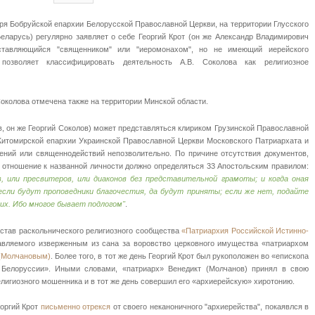
ря Бобруйской епархии Белорусской Православной Церкви, на территории Глусского
еларусь) регулярно заявляет о себе Георгий Крот (он же Александр Владимирович
дставляющийся "священником" или "иеромонахом", но не имеющий иерейского
 позволяет классифицировать деятельность А.В. Соколова как религиозное
околова отмечена также на территории Минской области.
в, он же Георгий Соколов) может представляться клириком Грузинской Православной
Житомирской епархии Украинской Православной Церкви Московского Патриархата и
жений или священнодействий непозволительно. По причине отсутствия документов,
 отношение к названной личности должно определяться 33 Апостольским правилом:
в, или пресвитеров, или диаконов без представительной грамоты; и когда оная
 если будут проповедники благочестия, да будут приняты; если же нет, подайте
 их. Ибо многое бывает подлогом"
.
остав раскольнического религиозного сообщества
«Патриархия Российской Истинно-
лавляемого изверженным из сана за воровство церковного имущества «патриархом
(Молчановым)
. Более того, в тот же день Георгий Крот был рукоположен во «епископа
я Белоруссии». Иными словами, «патриарх» Венедикт (Молчанов) принял в свою
лигиозного мошенника и в тот же день совершил его «архиерейскую» хиротонию.
еоргий Крот
письменно отрекся
от своего неканоничного "архиерейства", покаявлся в