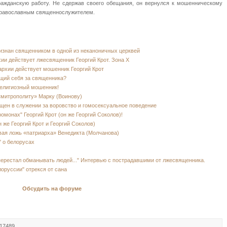
ражданскую работу. Не сдержав своего обещания, он вернулся к мошенническому
 православным священнослужителем.
изнан священником в одной из неканоничных церквей
ии действует лжесвященник Георгий Крот. Зона Х
архии действует мошенник Георгий Крот
щий себя за священника?
елигиозный мошенник!
«митрополиту» Марку (Воинову)
ещен в служении за воровство и гомосексуальное поведение
монах" Георгий Крот (он же Георгий Соколов)!
 же Георгий Крот и Георгий Соколов)
вая ложь «патриарха» Венедикта (Молчанова)
" о белорусах
 перестал обманывать людей..." Интервью с пострадавшими от лжесвященника.
лоруссии" отрекся от сана
Обсудить на форуме
 17489