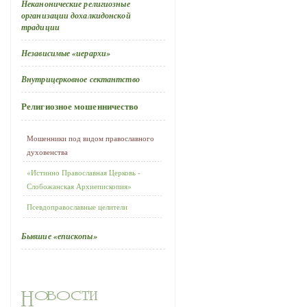
Неканонические религиозные
организации дохалкидонской
традиции
Независимые «иерархи»
Внутрицерковное сектантство
Религиозное мошенничество
Мошенники под видом православного
духовенства
«Истинно Православная Церковь -
Слобожанская Архиепископия»
Псевдоправославные целители
Бывшие «епископы»