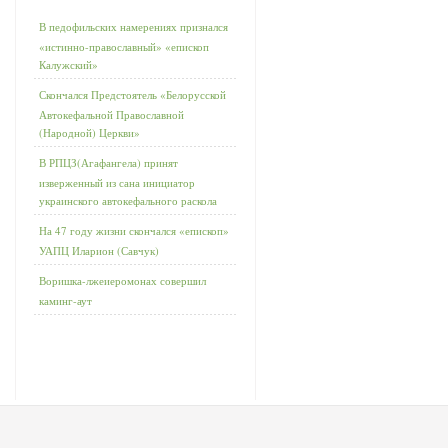
В педофильских намерениях признался
«истинно-православный» «епископ
Калужский»
Скончался Предстоятель «Белорусской
Автокефальной Православной
(Народной) Церкви»
В РПЦЗ(Агафангела) принят
изверженный из сана инициатор
украинского автокефального раскола
На 47 году жизни скончался «епископ»
УАПЦ Иларион (Савчук)
Воришка-лжеиеромонах совершил
каминг-аут