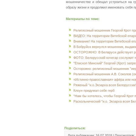
мошенничестве и обещал устроиться на г
образу жизни и продолжил именовать себя
Материалы по теме:
Религиозный мошенник Георгий Крот пр
ВИДЕО: На территории Витебской епарх
Внимание! На территории Витебской еп
В Бобруйск вернулся мошенник, выдаю
ОСТОРОЖНО: В Беларуси действует р
ФОТО: Белорусский кочегар сослужит 
"Епископ Минский" Георгий (Крот) запр
Осторожно: религиозный мошенник "иеро
Религиозный мошенник А.В. Соколов (он
«Истинно-православная» афёра или но
Ряженый "и.о.Экзарха всея Белоруссии
Клоун придумал себе герб
"Нам бы хотелось, чтобы Георгий Крот
Раскольнический "и.о. Экзарха всея Бе
Поделиться:
Дата публикации: 16.07.2018 | Просмотров: