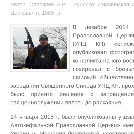
Автор: Слесарев А.В. | Рубрика: «Украинская
Церковь» (с 1989 г.)
В декабре 2014 
Православной Церкв
(УПЦ КП) «еписк
опубликовал фотогра
конфликта на юго-вос
позировал с боевы
широкий общественн
заседании Священного Синода УПЦ КП, прохо
было принято решение о запрещении
священнослужении вплоть до раскаяния.
24 января 2015 г. были опубликованы указ
Автокефальной Православной Церкви» «мит
Украины» Мефодия (Кудрякова), удостовер