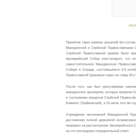
Засе
Принятие таких важных решений без согла
Македонской и Сербской Православными Ц
Сербской Православной Церкви было при
Архиерейский Собор констатирует, что е
самостоятельную Македонскую Православн
Соборе в Охриде, состоявшемся 4-6 октяб
Православной Церковью через ее главу Его
После того, как был урегулирован кано
македонских архиереев, которые провели 
в сослужении иерархов Сербской Правослва
Климент (Трайковский), а 26 июля того же г
Учреждение автономной Македонской Пра
достижению полной церковной независимо
направил на рассмотрение Архиерейского 
на что последовал отрицательный ответ.