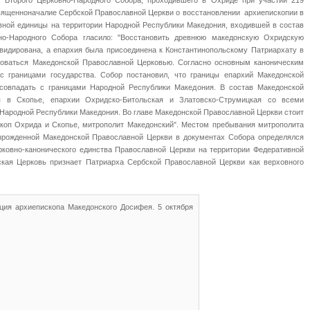
г. Второго Церковно-Народного Собора, проходившего в Охриде при участии 219
священноначалие Сербской Православной Церкви о восстановлении архиепископии в
вной единицы на территории Народной Республики Македония, входившей в состав
но-Народного Собора гласило: "Восстановить древнюю македонскую Охридскую
квидирована, а епархия была присоединена к Константинопольскому Патриархату в
новаться Македонской Православной Церковью. Согласно основным каноническим
с границами государства. Собор постановил, что границы епархий Македонской
совпадать с границами Народной Республики Македония. В состав Македонской
я в Скопье, епархии Охридско-Битольская и Златовско-Струмицкая со всеми
Народной Республики Македония. Во главе Македонской Православной Церкви стоит
ископ Охрида и Скопье, митрополит Македонский". Местом пребывания митрополита
озрожденной Македонской Православной Церкви в документах Собора определялся
ковно-канонического единства Православной Церкви на территории Федеративной
кая Церковь признает Патриарха Сербской Православной Церкви как верховного