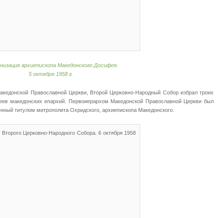
низация архиепископа Македонского Досифея.
5 октября 1958 г.
акедонской Православной Церкви, Второй Церковно-Народный Собор избрал троих
реев македонских епархий. Первоиерархом Македонской Православной Церкви был
енный титулом митрополита Охридского, архиепископа Македонского.