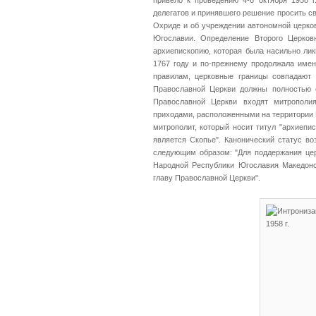
привело к проведению 4-6 октября 1958 
делегатов и принявшего решение просить 
Охриде и об учреждении автономной церко
Югославии. Определение Второго Церков
архиепископию, которая была насильно ли
1767 году и по-прежнему продолжала име
правилам, церковные границы совпадают 
Православной Церкви должны полностью 
Православной Церкви входят митрополи
приходами, расположенными на территории 
митрополит, который носит титул "архиеп
является Скопье". Канонический статус в
следующим образом: "Для поддержания цер
Народной Республики Югославия Македонс
главу Православной Церкви".