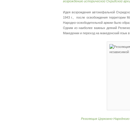
возрождению исторической Охридской архие
Идея возрождения автокефальной Охридско
1943 г., после освобождения территории М
Народно-освободительной армии было образ
Одним из наиболее важных деяний Религио
Македонии и переход на македонский язык в
Резолюция Церковно-Народного 