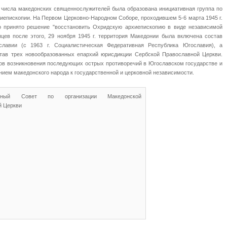
 числа македонских священнослужителей была образована инициативная группа по
иепископии. На Первом Церковно-Народном Соборе, проходившем 5-6 марта 1945 г.
ло принято решение "восстановить Охридскую архиепископию в виде независимой
цев после этого, 29 ноября 1945 г. территория Македонии была включена состав
лавии (с 1963 г. Социалистическая Федеративная Республика Югославия), а
тав трех новообразованных епархий юрисдикции Сербской Православной Церкви.
ков возникновения последующих острых противоречий в Югославском государстве и
ием македонского народа к государственной и церковной независимости.