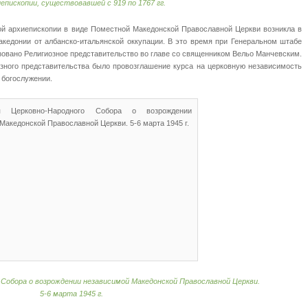
пископии, существовавшей с 919 по 1767 гг.
й архиепископии в виде Поместной Македонской Православной Церкви возникла в
акедонии от албанско-итальянской оккупации. В это время при Генеральном штабе
овано Религиозное представительство во главе со священником Вельо Манчевским.
зного представительства было провозглашение курса на церковную независимость
 богослужении.
Собора о возрождении независимой Македонской Православной Церкви.
5-6 марта 1945 г.