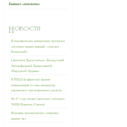
Бывшие «епископы»
В педофильских намерениях признался
«истинно-православный» «епископ
Калужский»
Скончался Предстоятель «Белорусской
Автокефальной Православной
(Народной) Церкви»
В РПЦЗ(Агафангела) принят
изверженный из сана инициатор
украинского автокефального раскола
На 47 году жизни скончался «епископ»
УАПЦ Иларион (Савчук)
Воришка-лжеиеромонах совершил
каминг-аут