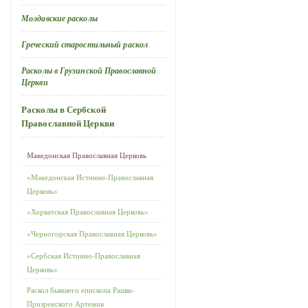
Молдавские расколы
Греческий старостильный раскол
Расколы в Грузинской Православной
Церкви
Расколы в Сербской
Православной Церкви
Македонская Православная Церковь
«Македонская Истинно-Православная
Церковь»
«Хорватская Православная Церковь»
«Черногорская Православная Церковь»
«Сербская Истинно-Православная
Церковь»
Раскол бывшего епископа Рашко-
Призренского Артемия