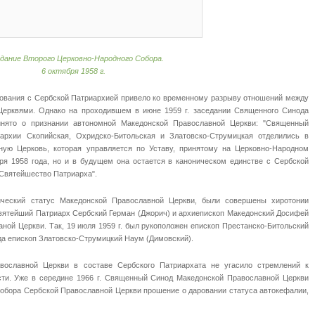
дание Второго Церковно-Народного Собора.
6 октября 1958 г.
сования с Сербской Патриархией привело ко временному разрыву отношений между
ерквями. Однако на проходившем в июне 1959 г. заседании Священного Синода
нято о признании автономной Македонской Православной Церкви: "Священный
пархии Скопийская, Охридско-Битольская и Златовско-Струмицкая отделились в
ую Церковь, которая управляется по Уставу, принятому на Церковно-Народном
ря 1958 года, но и в будущем она остается в каноническом единстве с Сербской
 Святейшество Патриарха".
нический статус Македонской Православной Церкви, были совершены хиротонии
Святейший Патриарх Сербский Герман (Джорич) и архиепископ Македонский Досифей
ной Церкви. Так, 19 июля 1959 г. был рукоположен епископ Престанско-Битольский
ода епископ Златовско-Струмицкий Наум (Димовский).
вославной Церкви в составе Сербского Патриархата не угасило стремлений к
сти. Уже в середине 1966 г. Священный Синод Македонской Православной Церкви
Собора Сербской Православной Церкви прошение о даровании статуса автокефалии,