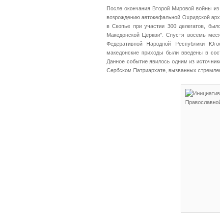
После окончания Второй Мировой войны из
возрождению автокефальной Охридской арх
в Скопье при участии 300 делегатов, бы
Македонской Церкви". Спустя восемь меся
Федеративной Народной Республики Югос
македонские приходы были введены в сос
Данное событие явилось одним из источни
Сербском Патриархате, вызванных стремлен