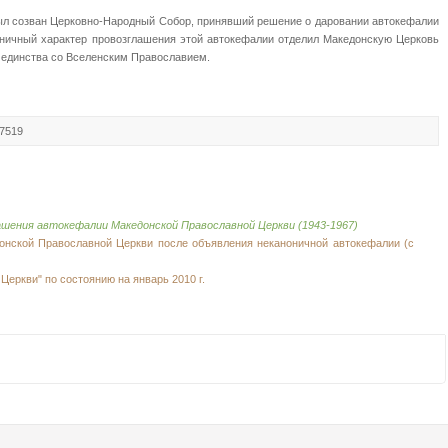
 был созван Церковно-Народный Собор, принявший решение о даровании автокефалии
ничный характер провозглашения этой автокефалии отделил Македонскую Церковь
от единства со Вселенским Православием.
 7519
ашения автокефалии Македонской Православной Церкви (1943-1967)
донской Православной Церкви после объявления неканоничной автокефалии (с
еркви" по состоянию на январь 2010 г.