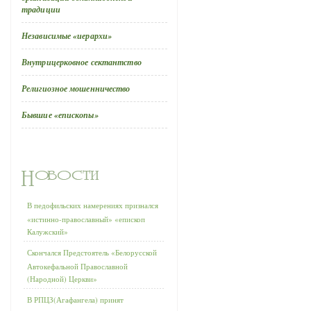
традиции
Независимые «иерархи»
Внутрицерковное сектантство
Религиозное мошенничество
Бывшие «епископы»
В педофильских намерениях признался
«истинно-православный» «епископ
Калужский»
Скончался Предстоятель «Белорусской
Автокефальной Православной
(Народной) Церкви»
В РПЦЗ(Агафангела) принят