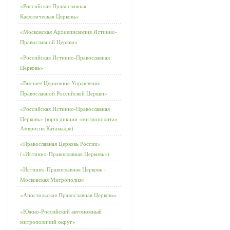
«Российская Православная
Кафолическая Церковь»
«Московская Архиепископия Истинно-
Православной Церкви»
«Российская Истинно-Православная
Церковь»
«Высшее Церковное Управление
Православной Российской Церкви»
«Российская Истинно-Православная
Церковь» (юрисдикции «митрополита»
Амвросия Катамадзе)
«Православная Церковь России»
(«Истинно-Православная Церковь»)
«Истинно-Православная Церковь -
Московская Митрополия»
«Апостольская Православная Церковь»
«Южно-Российский автономный
митрополичий округ»