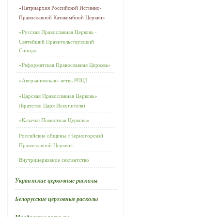
«Патриархия Российской Истинно-
Православной Катакомбной Церкви»
«Русская Православная Церковь -
Святейший Правительствующий
Синод»
«Реформатская Православная Церковь»
«Аверьяновская» ветвь РПЦЗ
«Царская Православная Церковь»
(Братство Царя Искупителя)
«Казачья Поместная Церковь»
Российские общины «Черногорской
Православной Церкви»
Внутрицерковное сектантство
Украинские церковные расколы
Белорусские церковные расколы