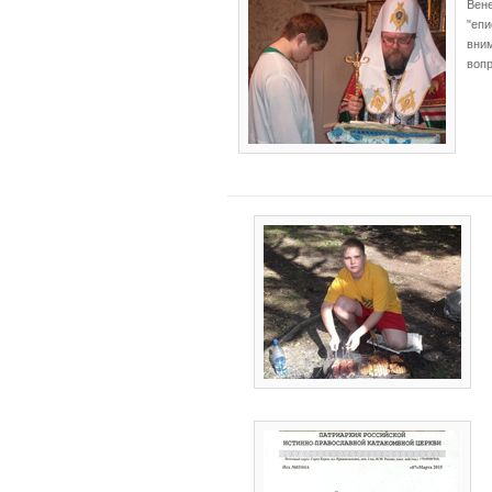
Вене
"еп
вним
вопр