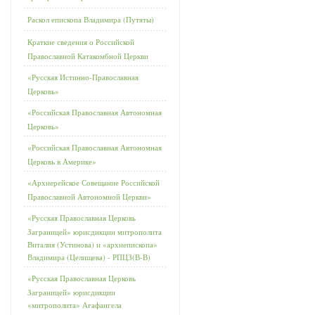
Раскол епископа Владимира (Путяты)
Краткие сведения о Российской
Православной Катакомбной Церкви
«Русская Истинно-Православная
Церковь»
«Российская Православная Автономная
Церковь»
«Российская Православная Автономная
Церковь в Америке»
«Архиерейское Совещание Российской
Православной Автономной Церкви»
«Русская Православная Церковь
Заграницей» юрисдикции митрополита
Виталия (Устинова) и «архиепископа»
Владимира (Целищева) - РПЦЗ(В-В)
«Русская Православная Церковь
Заграницей» юрисдикции
«митрополита» Агафангела