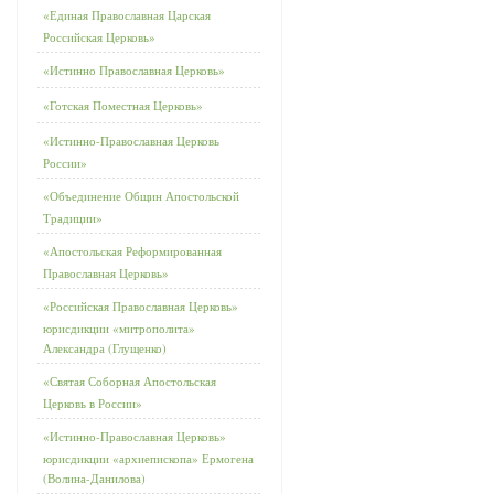
«Единая Православная Царская
Российская Церковь»
«Истинно Православная Церковь»
«Готская Поместная Церковь»
«Истинно-Православная Церковь
России»
«Объединение Общин Апостольской
Традиции»
«Апостольская Реформированная
Православная Церковь»
«Российская Православная Церковь»
юрисдикции «митрополита»
Александра (Глущенко)
«Святая Соборная Апостольская
Церковь в России»
«Истинно-Православная Церковь»
юрисдикции «архиепископа» Ермогена
(Волина-Данилова)