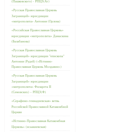
(Пашковского) - РПЦЗ(Аг)
«Русская Православная Церковь
Заграницей» юрисдикции
«митрополита» Антония (Орлова)
«Российская Православная Церковь»
юрисдикции «митрополита» Дамаскина
(Балабанова)
«Русская Православная Церковь
Заграницей» юрисдикции "епископа"
Антония (Рудей) («Истинно-
Православная Церковь Молдавии»)
«Русская Православная Церковь
Заграницей» юрисдикции
«митрополита» Филарета II
(Семовских) – РПЦЗ(Ф)
«Серафимо-геннадиевская» ветвь
Российской Православной Катакомбной
Церкви
«Истинно-Православная Катакомбная
Церковь» (исаакиевская)