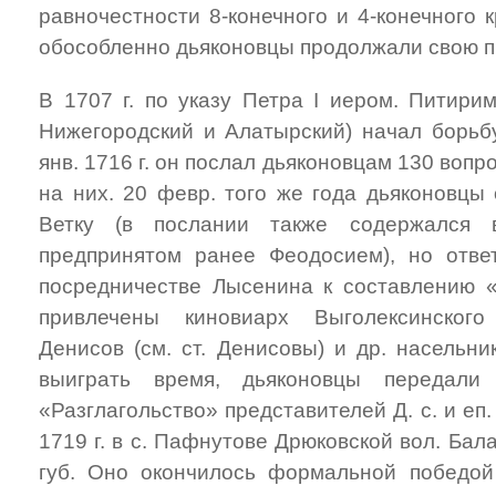
равночестности 8-конечного и 4-конечного 
обособленно дьяконовцы продолжали свою п
В 1707 г. по указу Петра I иером. Питирим
Нижегородский и Алатырский) начал борьбу
янв. 1716 г. он послал дьяконовцам 130 вопр
на них. 20 февр. того же года дьяконовцы
Ветку (в послании также содержался 
предпринятом ранее Феодосием), но отве
посредничестве Лысенина к составлению 
привлечены киновиарх Выголексинског
Денисов (см. ст. Денисовы) и др. насельни
выиграть время, дьяконовцы передали
«Разглагольство» представителей Д. с. и еп.
1719 г. в с. Пафнутове Дрюковской вол. Бал
губ. Оно окончилось формальной победо