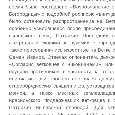
время было составлено «Возобъявление о
Богородицы» с подробной росписью «вин» д
было остановить распространение на Ветк
особенно усилившееся после присоединени
вылевского свящ. Патрикия. Последний п
«тетради» и «книжки за руками» с оправда
также присоединились известные на Ветке 
Семен Иванов. Отвечая оппонентам, дьякон
«Согласия ветковцев с никонианами», или
осудили противников, в частности за отказ
инициативе дьяконовцев состоялся диспу
старообрядческих священников, уставщиков
мон-ря, а также местных землевладел
Красильского, поддержавших ветковцев и 
Патрикия Вылевской слободой. Для ут
ветковцы созвали 25 февр. 1727 г. со