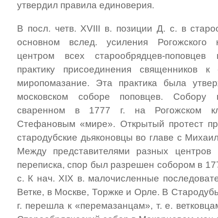
утвердил правила единоверия.
В посл. четв. XVIII в. позиции Д. с. в ста
основном вслед. усиления Рогожского 
центром всех старообрядцев-поповцев 
практику присоединения священников к 
миропомазание. Эта практика была утвер
московском соборе поповцев. Собору 
сваренном в 1777 г. на Рогожском к
Стефановым «мире». Открытый протест пр
стародубские дьяконовцы во главе с Михаи
Между представителями разных центров б
переписка, спор был разрешен собором в 1779
с. К нач. XIX в. малочисленные последоват
Ветке, в Москве, Торжке и Орле. В Стародуб
г. перешла к «перемазанцам», т. е. ветковца