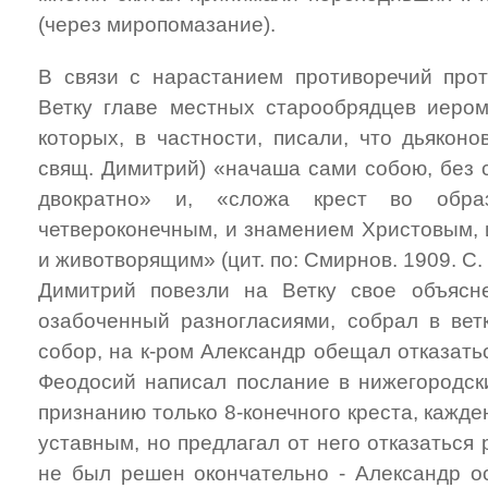
(через миропомазание).
В связи с нарастанием противоречий прот
Ветку главе местных старообрядцев иером
которых, в частности, писали, что дьякон
свящ. Димитрий) «начаша сами собою, без с
двократно» и, «сложа крест во образ
четвероконечным, и знамением Христовым, 
и животворящим» (цит. по: Смирнов. 1909. С.
Димитрий повезли на Ветку свое объясне
озабоченный разногласиями, собрал в вет
собор, на к-ром Александр обещал отказать
Феодосий написал послание в нижегородски
признанию только 8-конечного креста, кажд
уставным, но предлагал от него отказаться
не был решен окончательно - Александр о