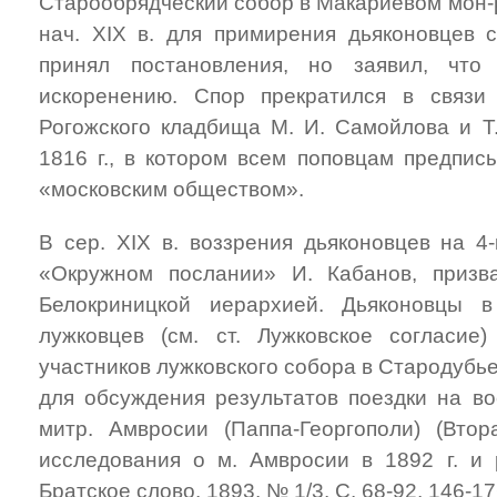
Старообрядческий собор в Макариевом мон-р
нач. ХIХ в. для примирения дьяконовцев с
принял постановления, но заявил, что
искоренению. Спор прекратился в связи
Рогожского кладбища М. И. Самойлова и Т.
1816 г., в котором всем поповцам предпис
«московским обществом».
В сер. ХIХ в. воззрения дьяконовцев на 4
«Окружном послании» И. Кабанов, приз
Белокриницкой иерархией. Дьяконовцы 
лужковцев (см. ст. Лужковское согласие
участников лужковского собора в Стародубье,
для обсуждения результатов поездки на во
митр. Амвросии (Паппа-Георгополи) (Вто
исследования о м. Амвросии в 1892 г. и р
Братское слово. 1893. № 1/3. С. 68-92, 146-17