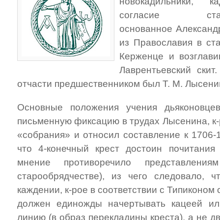
новокадильники, ка
согласие старооб
основанное Александ
из Православия в ст
Керженце и возглави
Лаврентьевский скит
отчасти предшественником был Т. М. Лысени
Основные положения учения дьяконовце
письменную фиксацию в трудах Лысенина, к-
«собрания» и относил составление к 1706-1
что 4-конечный крест достоин почитания
мнение противоречило представлени
старообрядчестве), из чего следовало, 
каждении, к-рое в соответствии с Типиконом
должен единожды начертывать кацеей ил
линию (в образ перекладины креста), а не д