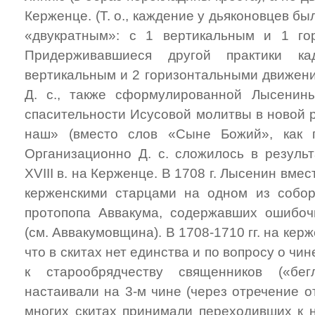
Керженце. (Т. о., каждение у дьяконовцев бы
«двукратным»: с 1 вертикальным и 1 го
Придерживавшиеся другой практики ка
вертикальным и 2 горизонтальными движени
Д. с., также сформулированной Лысенин
спасительности Исусовой молитвы в новой 
наш» (вместо слов «Сыне Божий», как п
Организационно Д. с. сложилось в результ
XVIII в. на Керженце. В 1708 г. Лысенин вмес
керженскими старцами на одном из собор
протопопа Аввакума, содержавших ошибоч
(см. Аввакумовщина). В 1708-1710 гг. на кер
что в скитах нет единства и по вопросу о ч
к старообрядчеству священников («бег
настаивали на 3-м чине (через отречение от
многих скитах принимали переходивших к 