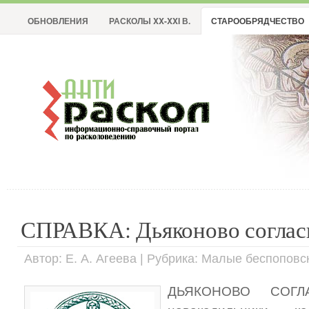
ОБНОВЛЕНИЯ
РАСКОЛЫ XX-XXI В.
СТАРООБРЯДЧЕСТВО
СПРАВКА: Дьяконово соглас
Автор: Е. А. Агеева | Рубрика: Малые беспоповс
ДЬЯКОНОВО СОГЛА