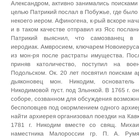
Александром, активно занимались поисками а
целью Патрикий послал в Побужье, где было 
некоего иером. Афиногена, к-рый вскоре нача
и в таком качестве отправил из Ясс послани
Патрикий выяснил, что самозванец в д
иеродиак. Амвросием, ключарем Новоиеруса
из мон-ря после растраты имущества. Пос
приняв католичество, поступил на во
Подольском. Ок. 20 лет посвятил поискам 
дьяконовец мон. Никодим, основатель
Никодимовой пуст. под Злынкой. В 1765 г. о
соборе, созванном для обсуждения возможн
беспоповцев под окормлением одного архие
найти архиерея организовал поездки на Кавк
1781 г. Никодим вместе со свящ. Миха
наместника Малороссии гр. П. А. Румян