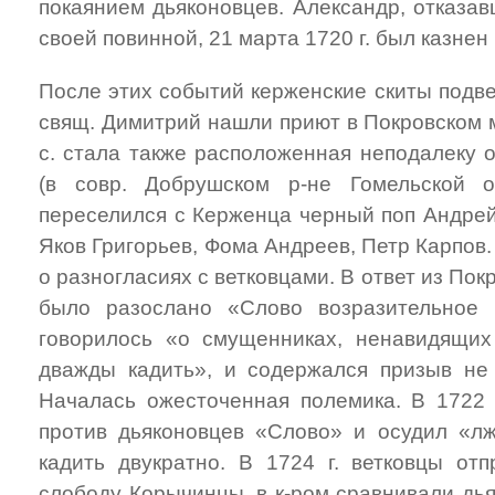
покаянием дьяконовцев. Александр, отказа
своей повинной, 21 марта 1720 г. был казнен 
После этих событий керженские скиты подве
свящ. Димитрий нашли приют в Покровском м
с. стала также расположенная неподалеку 
(в совр. Добрушском р-не Гомельской об
переселился с Керженца черный поп Андрей
Яков Григорьев, Фома Андреев, Петр Карпов
о разногласиях с ветковцами. В ответ из Пок
было разослано «Слово возразительное 
говорилось «о смущенниках, ненавидящих
дважды кадить», и содержался призыв не
Началась ожесточенная полемика. В 1722
против дьяконовцев «Слово» и осудил «л
кадить двукратно. В 1724 г. ветковцы отп
слободу Корычинцы, в к-ром сравнивали дья