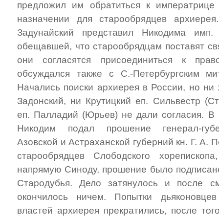
предложил им обратиться к императриц
назначении для старообрядцев архиерея.
Задунайский представил Никодима имп. 
обещавшей, что старообрядцам поставят св
они согласятся присоединиться к прав
обсуждался также с С.-Петербургским ми
Начались поиски архиерея в России, но ни 
Задонский, ни Крутицкий еп. Сильвестр (Ст
еп. Палладий (Юрьев) не дали согласия. В 
Никодим подал прошение генерал-губе
Азовской и Астраханской губерний кн. Г. А. 
старообрядцев Слободского хорепископ
напрямую Синоду, прошение было подписано
Стародубья. Дело затянулось и после с
окончилось ничем. Попытки дьяконовце
властей архиерея прекратились, после того