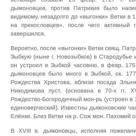
дьяконовцев, против Патрикия было напи
видимому, незадолго до «выгонки» Ветки в 
на прекословцев», после чего активный 
завершился.
Вероятно, после «выгонки» Ветки свящ. Пат
Зыбкую (ныне г. Новозыбков) в Стародубье и 
он устроил в Зыбкой часовню, в февр. 1757 
дьяконовцев было много в Зыбкой, ок. 177
Рождества Христова, вблизи посада Злын
Никодимова пуст. (основана в 70-х гг. XV
Рождество-Богородичный мон-рь (устроен в 
единоверческий). Известны дьяконовские ча
Елёнке. Близ Ветки на р. Сож мон. Пахомий 
В XVIII в. дьяконовцы, исполняя пожелан