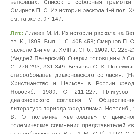
ветковцах. Список с соборныя грамотки 
Смирнов П. С. Из истории раскола 1-й пол. ХVI
см. также с. 97-147.
Лит.:
Лилеев М. И. Из истории раскола на Вет
вв. К., 1895. Вып. 1. С. 405-458; Смирнов П.
расколе 1-й четв. XVIII в. СПб., 1909. С. 228-
(Андрей Печерский). Очерки поповщины // Собр.
С. 276-293, 331-349; Беляева О. К. Полеми
старообрядцев диаконовского согласия: (Не
Христианство и Церковь в России феод
Новосиб., 1989. С. 211-227; Плигузов
диаконовского согласия // Общественн
литература периода феодализма. Новосиб., 1
В. О полемике «ветковцев» с дьяконо
полемические сочинения представителей «ве
старообрядчества. Вып. 1. М.; СПб., 1992. С. 