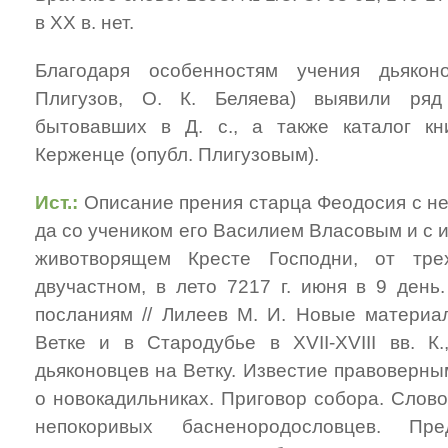
в ХХ в. нет.
Благодаря особенностям учения дьякон
Плигузов, О. К. Беляева) выявили ряд
бытовавших в Д. с., а также каталог кн
Керженце (опубл. Плигузовым).
Ист.:
Описание прения старца Феодосия с 
да со учеником его Василием Власовым и с 
животворящем Кресте Господни, от тре
двучастном, в лето 7217 г. июня в 9 день
посланиям // Лилеев М. И. Новые материа
Ветке и в Стародубье в ХVII-ХVIII вв. К.
дьяконовцев на Ветку. Известие правоверны
о новокадильниках. Приговор собора. Слово
непокоривых басненородословцев. Пр