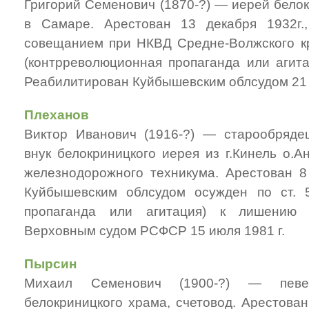
Григорий Семенович (1870-?) — иерей белок
в Самаре. Арестован 13 декабря 1932г
совещанием при НКВД Средне-Волжского кра
(контрреволюционная пропаганда или агита
Реабилитирован Куйбышевским облсудом 21 а
Плеханов
Виктор Иванович (1916-?) — старообрядец
внук белокриницкого иерея из г.Кинель о.
железнодорожного техникума. Арестован 8 
Куйбышевским облсудом осужден по ст. 5
пропаганда или агитация) к лишению 
Верховным судом РСФСР 15 июля 1981 г.
Пырсин
Михаил Семенович (1900-?) — певец
белокриницкого храма, счетовод. Арестован 1