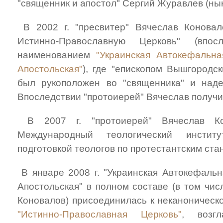
"священник и апостол" Сергий Журавлев (нын
В 2002 г. "пресвитер" Вячеслав Коновал
Истинно-Православную Церковь" (впос
наименованием
"Украинская Автокефальн
Апостольская"
), где "епископом Вышгородс
был рукоположен во "священника" и наде
Впоследствии "протоиерей" Вячеслав получ
В 2007 г. "протоиерей" Вячеслав Ко
Международный теологический инстит
подготовкой теологов по протестантским ста
В январе 2008 г. "Украинская Автокефальн
Апостольская" в полном составе (в том чис
Коновалов) присоединилась к неканоническ
"Истинно-Православная Церковь"
, возгл