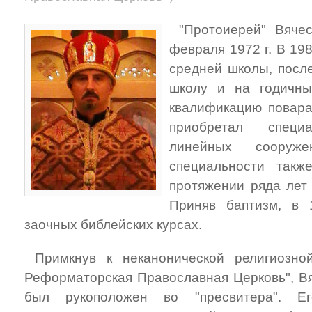
"Протоиерей" Вячес
февраля 1972 г. В 198
средней школы, посл
школу и на годичны
квалификацию повара 
приобретал специа
линейных сооруж
специальности такж
протяжении ряда лет
Приняв баптизм, в 1
заочных библейских курсах.
Примкнув к неканонической религиозной
Реформаторская Православная Церковь", Вя
был рукоположен во "пресвитера". Е