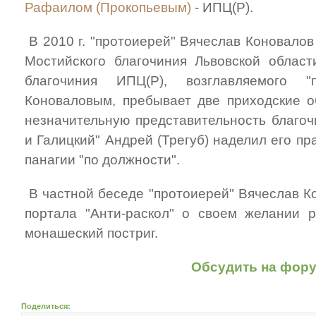
Рафаилом (Прокопьевым)
- ИПЦ(Р).
В 2010 г. "протоиерей" Вячеслав Коновало
Мостийского благочиния Львовской облас
благочиния ИПЦ(Р), возглавляемого "
Коноваловым, пребывает две приходские 
незначительную представительность благоч
и Галицкий" Андрей (Трегуб) наделил его п
панагии "по должности".
В частной беседе "протоиерей" Вячеслав К
портала "Анти-раскол" о своем желании р
монашеский постриг.
Обсудить на фор
Поделиться: