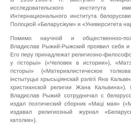
исследовательского института 
Интернационального института белорусов
Полоцкой «Беларусікум» и «Университета на
Помимо научной и общественноо-поли
Владислав Рыжий-Рыжский проявил себя и
Его перу принадлежат религиозно-философс
у гісторыі» («Человек в истории»), «Мат
гісторыі» («Материалистическое толко
інстытуцыі хрысьціянскай рэлігіі Яна Кальв
христианской религии Жана Кальвина»).
Владислав Рыжий сотрудничал с белорусс
издал поэтический сборник «Маці мая» («М
издавал религиозный журнал «Беларуск
католик»).