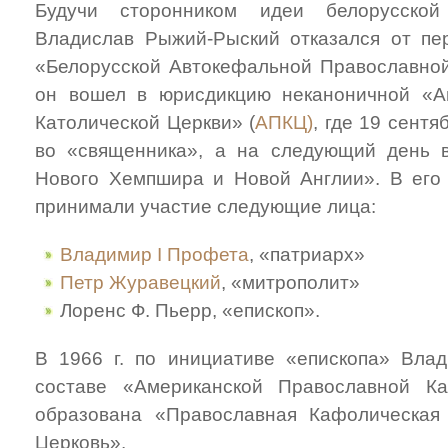
Будучи сторонником идеи белорусской
Владислав Рыжий-Рыский отказался от пе
«Белорусской Автокефальной Православной
он вошел в юрисдикцию неканоничной «А
Католической Церкви» (
АПКЦ)
, где 19 сентя
во «священника», а на следующий день в
Нового Хемпшира и Новой Англии». В его
принимали участие следующие лица:
Владимир I Профета
, «патриарх»
Петр Журавецкий
, «митрополит»
Лоренс Ф. Пьерр, «епископ».
В 1966 г. по инициативе «епископа» Вла
составе «Американской Православной К
образована «Православная Кафолическая 
Церковь».